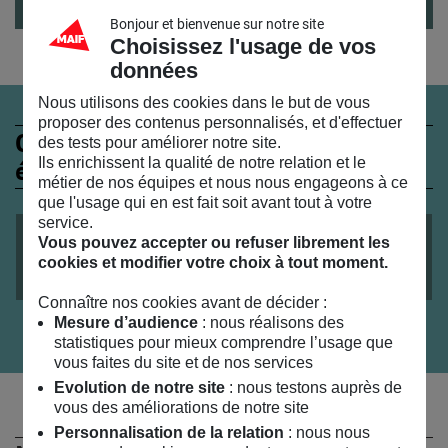
Bonjour et bienvenue sur notre site
Choisissez l'usage de vos
données
Nous utilisons des cookies dans le but de vous
proposer des contenus personnalisés, et d'effectuer
Ces évènements peuvent
des tests pour améliorer notre site.
Ils enrichissent la qualité de notre relation et le
également vous intéresser
métier de nos équipes et nous nous engageons à ce
que l'usage qui en est fait soit avant tout à votre
service.
ARTS VIVANTS
ENFANTS
1 ANS +
le
11
/
12
/
2021
Vous pouvez accepter ou refuser librement les
cookies et modifier votre choix à tout moment.
Frichti
Connaître nos cookies avant de décider :
Mesure d’audience
: nous réalisons des
statistiques pour mieux comprendre l’usage que
vous faites du site et de nos services
Evolution de notre site
: nous testons auprès de
vous des améliorations de notre site
Personnalisation de la relation
: nous nous