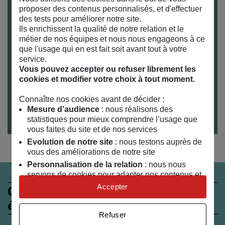
A partir de 7 ans
proposer des contenus personnalisés, et d'effectuer
Durée : 1h30
des tests pour améliorer notre site.
Ils enrichissent la qualité de notre relation et le
Activité à partager en famille ou binôme
métier de nos équipes et nous nous engageons à ce
parent/enfant
que l'usage qui en est fait soit avant tout à votre
Gratuit sur inscription (une inscription par
service.
participant)
Vous pouvez accepter ou refuser librement les
Veuillez présenter votre billet à l’entrée
cookies et modifier votre choix à tout moment.
Pour venir au MAIF SOCIAL CLUB et connaître nos
Connaître nos cookies avant de décider :
Mesure d’audience
: nous réalisons des
horaires : toutes nos infos pratiques
ici
statistiques pour mieux comprendre l’usage que
vous faites du site et de nos services
Evolution de notre site
: nous testons auprès de
vous des améliorations de notre site
Personnalisation de la relation
: nous nous
servons de cookies pour adapter nos contenus et
personnaliser nos offres
Accepter
Ces évènements peuvent
Univers publicitaire
: nous utilisons avec nos
également vous intéresser
partenaires des cookies pour afficher des
Refuser
publicités personnalisées