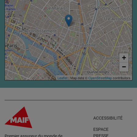
+
−
Leaflet
| Map data ©
OpenStreetMap
contributors
ACCESSIBILITÉ
ESPACE
PRESSE
Premier assureur du monde de