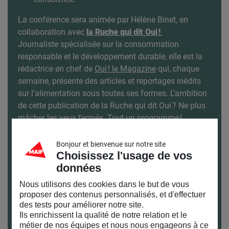
La conférence sera animée par Hélène Binet, en
collaboration avec
la Ruche qui dit Oui !
Journaliste spécialisée sur la consommation
responsable et le développement durable, elle est la
rédactrice en chef de
Oui ! le Magazine
qui, chaque
semaine, présente des articles et reportages inédits
sur l’alimentation sous toutes ses formes. L’ambition
de cette publication de la Ruche qui dit Oui ? Ne plus
mâcher les yeux fermés. Tout un programme !
Bonjour et bienvenue sur notre site
Infos pratiques :
Choisissez l'usage de vos
données
Mardi 18 avril à 18h30
Durée : 2h
Nous utilisons des cookies dans le but de vous
proposer des contenus personnalisés, et d'effectuer
Réservation obligatoire
des tests pour améliorer notre site.
Ils enrichissent la qualité de notre relation et le
Pour venir au MAIF SOCIAL CLUB et connaître nos
métier de nos équipes et nous nous engageons à ce
horaires : toutes nos infos pratiques
ici