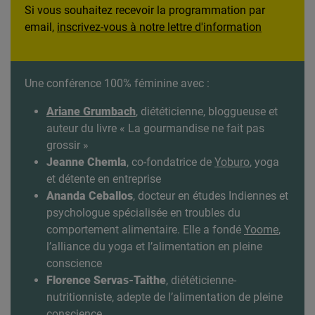
Si vous souhaitez recevoir la programmation par
email,
inscrivez-vous à notre lettre d'information
Une conférence 100% féminine avec :
Ariane Grumbach
, diététicienne, bloggueuse et
auteur du livre « La gourmandise ne fait pas
grossir »
Jeanne Chemla
, co-fondatrice de
Yoburo
, yoga
et détente en entreprise
Ananda Ceballos
, docteur en études Indiennes et
psychologue spécialisée en troubles du
comportement alimentaire. Elle a fondé
Yoome
,
l’alliance du yoga et l’alimentation en pleine
conscience
Florence Servas-Taithe
, diététicienne-
nutritionniste, adepte de l’alimentation de pleine
conscience