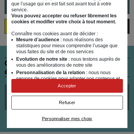
que l'usage qui en est fait soit avant tout à votre
service.
Vous pouvez accepter ou refuser librement les
cookies et modifier votre choix à tout moment.
VOIR LA VIDÉO EN DIRECT
Connaître nos cookies avant de décider :
Mesure d’audience
: nous réalisons des
statistiques pour mieux comprendre l’usage que
vous faites du site et de nos services
Evolution de notre site
: nous testons auprès de
Ces évènements peuvent
vous des améliorations de notre site
également vous intéresser
Personnalisation de la relation
: nous nous
servons de cookies pour adapter nos contenus et
personnaliser nos offres
Accepter
Univers publicitaire
: nous utilisons avec nos
du
21
/
04
/
2017
au
13
/
07
/
2017
partenaires des cookies pour afficher des
Vélo-Smoothie
Refuser
publicités personnalisées
Connaître notre politique cookies et la liste de nos
Personnaliser mes choix
partenaires