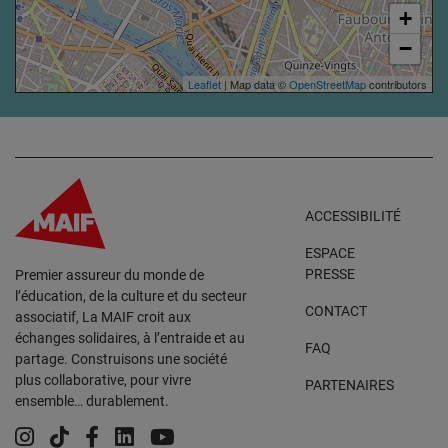
+
−
Leaflet
| Map data ©
OpenStreetMap
contributors
ACCESSIBILITÉ
ESPACE
PRESSE
Premier assureur du monde de
l’éducation, de la culture et du secteur
CONTACT
associatif, La MAIF croit aux
échanges solidaires, à l’entraide et au
FAQ
partage. Construisons une société
plus collaborative, pour vivre
PARTENAIRES
ensemble… durablement.
Instagram
Tiktok
Facebook
Linkedin
YouTube