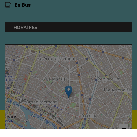
En Bus
HORAIRES
Réserver
+