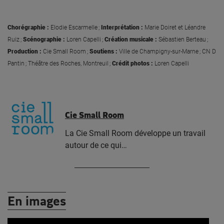
Chorégraphie
:
Elodie Escarmelle ;
Interprétation
:
Marie Doiret et Léandre
Ruiz ;
Scénographie :
Loren Capelli ;
Création musicale :
Sébastien Berteau ;
Production :
Cie Small Room ;
Soutiens :
Ville de Champigny-sur-Marne ; CN D
Pantin ; Théâtre des Roches, Montreuil ;
Crédit photos :
Loren Capelli
Cie Small Room
La Cie Small Room développe un travail
autour de ce qui…
En images