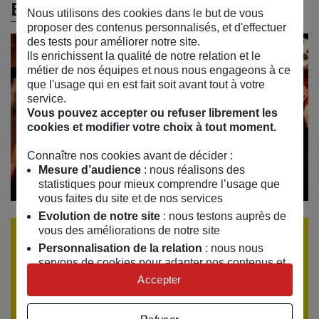
En vidéos
Nous utilisons des cookies dans le but de vous
proposer des contenus personnalisés, et d'effectuer
des tests pour améliorer notre site.
Ils enrichissent la qualité de notre relation et le
métier de nos équipes et nous nous engageons à ce
que l'usage qui en est fait soit avant tout à votre
service.
Vous pouvez accepter ou refuser librement les
cookies et modifier votre choix à tout moment.
Connaître nos cookies avant de décider :
Mesure d’audience
: nous réalisons des
statistiques pour mieux comprendre l’usage que
vous faites du site et de nos services
Evolution de notre site
: nous testons auprès de
vous des améliorations de notre site
Réserver une place
Personnalisation de la relation
: nous nous
servons de cookies pour adapter nos contenus et
personnaliser nos offres
Encore un peu de patience, les réservations ouvrent le
Accepter
mardi 1 septembre 2026
. Si vous souhaitez être
Univers publicitaire
: nous utilisons avec nos
partenaires des cookies pour afficher des
alerté(e), laissez-nous votre email.