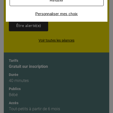
Refuser
publicités personnalisées
Votre adresse email
Connaître notre politique cookies et la liste de nos
Personnaliser mes choix
partenaires
Être alerté(e)
Voir toutes les séances
Tarifs
Gratuit sur inscription
Durée
40 minutes
Publics
Bébé
Accès
Tout-petits à partir de 6 mois