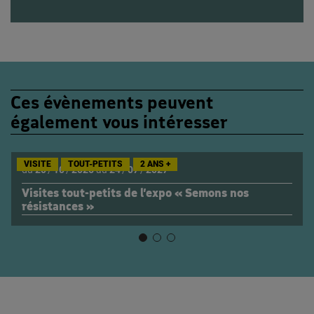
Ces évènements peuvent
également vous intéresser
VISITE
TOUT-PETITS
2 ANS +
du
20
/
10
/
2026
au
24
/
07
/
2027
Visites tout-petits de l’expo « Semons nos
résistances »