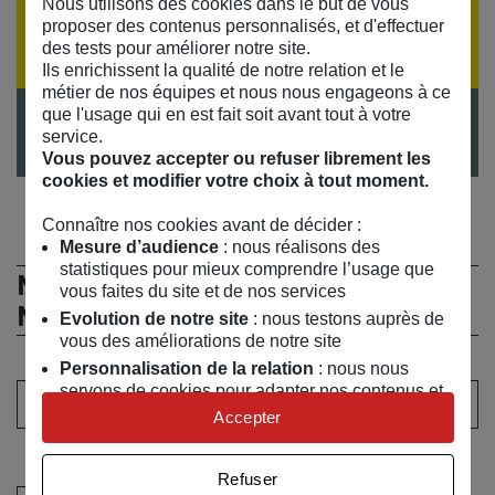
Nous utilisons des cookies dans le but de vous
Si vous souhaitez recevoir la programmation par
proposer des contenus personnalisés, et d'effectuer
email,
inscrivez-vous à notre lettre d'information
des tests pour améliorer notre site.
Ils enrichissent la qualité de notre relation et le
métier de nos équipes et nous nous engageons à ce
que l'usage qui en est fait soit avant tout à votre
Du 2 au 30 mai dans la boutique à Paris
service.
Vous pouvez accepter ou refuser librement les
cookies et modifier votre choix à tout moment.
Connaître nos cookies avant de décider :
Mesure d’audience
: nous réalisons des
statistiques pour mieux comprendre l’usage que
Ne manquez rien de l’actualité du
vous faites du site et de nos services
MSC !
Evolution de notre site
: nous testons auprès de
vous des améliorations de notre site
Personnalisation de la relation
: nous nous
servons de cookies pour adapter nos contenus et
Votre adresse email :
personnaliser nos offres
Accepter
Univers publicitaire
: nous utilisons avec nos
Sélectionner au moins un choix
partenaires des cookies pour afficher des
Refuser
publicités personnalisées
Je souhaite recevoir les informations de la