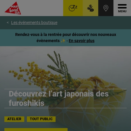
Ouvr
Aller
Voir
Voir
Les événements boutique
au
le
le
menu
contenu
pied
Rendez-vous à la rentrée pour découvrir nos nouveaux
principal
de
évènements ✨ -
En savoir plus
page
Découvrez l’art japonais des
furoshikis
ATELIER
TOUT PUBLIC