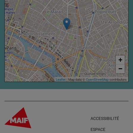
+
−
Leaflet
| Map data ©
OpenStreetMap
contributors
ACCESSIBILITÉ
ESPACE