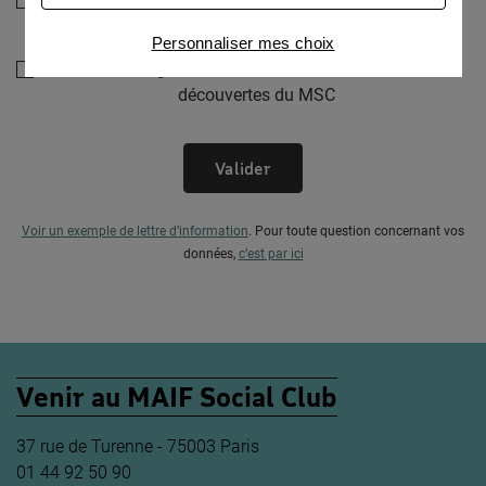
programmation culturelle du MSC
Connaître notre politique cookies et la liste de nos
Personnaliser mes choix
partenaires
Je souhaite également recevoir les alertes des ventes
découvertes du MSC
Valider
Voir un exemple de lettre d’information
.
Pour toute question concernant vos
données,
c’est par ici
Venir au MAIF Social Club
37 rue de Turenne - 75003 Paris
01 44 92 50 90