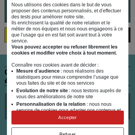
Pour venir au MAIF SOCIAL CLUB et connaître nos
Nous utilisons des cookies dans le but de vous
horaires : toutes nos infos pratiques
ici
proposer des contenus personnalisés, et d'effectuer
des tests pour améliorer notre site.
Ils enrichissent la qualité de notre relation et le
métier de nos équipes et nous nous engageons à ce
que l'usage qui en est fait soit avant tout à votre
VOIR LA VIDÉO DE L'ÉVÈNEMENT
service.
Vous pouvez accepter ou refuser librement les
cookies et modifier votre choix à tout moment.
Connaître nos cookies avant de décider :
Ces évènements peuvent
Mesure d’audience
: nous réalisons des
statistiques pour mieux comprendre l’usage que
également vous intéresser
vous faites du site et de nos services
Evolution de notre site
: nous testons auprès de
vous des améliorations de notre site
le
15
/
09
/
2018
Personnalisation de la relation
: nous nous
servons de cookies pour adapter nos contenus et
Kitchen gravure
personnaliser nos offres
Accepter
Univers publicitaire
: nous utilisons avec nos
partenaires des cookies pour afficher des
Refuser