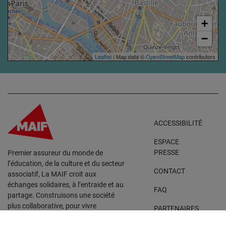
+
−
Leaflet
| Map data ©
OpenStreetMap
contributors
ACCESSIBILITÉ
ESPACE
PRESSE
Premier assureur du monde de
l’éducation, de la culture et du secteur
CONTACT
associatif, La MAIF croit aux
échanges solidaires, à l’entraide et au
FAQ
partage. Construisons une société
plus collaborative, pour vivre
PARTENAIRES
ensemble… durablement.