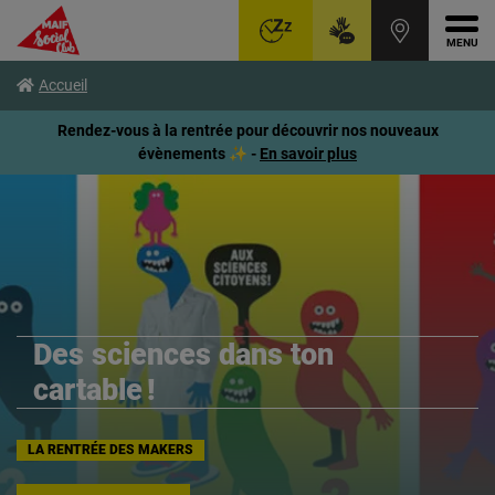
Ouvr
Aller
Voir
Voir
Accueil
au
le
le
menu
contenu
pied
Rendez-vous à la rentrée pour découvrir nos nouveaux
principal
de
évènements ✨ -
En savoir plus
page
Des sciences dans ton
cartable !
LA RENTRÉE DES MAKERS