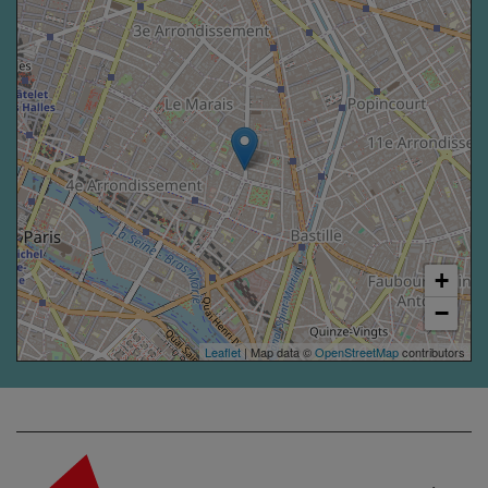
+
−
Leaflet
| Map data ©
OpenStreetMap
contributors