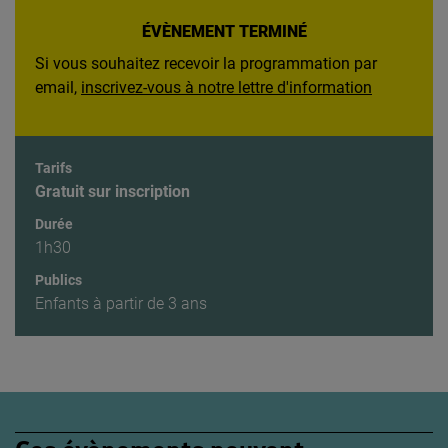
ÉVÈNEMENT TERMINÉ
Si vous souhaitez recevoir la programmation par
email,
inscrivez-vous à notre lettre d'information
Tarifs
Gratuit sur inscription
Durée
1h30
Publics
Enfants à partir de 3 ans