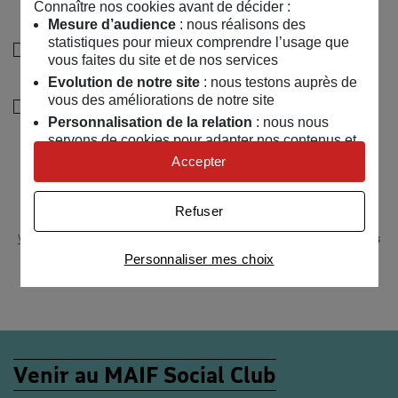
Connaître nos cookies avant de décider :
Sélectionner au moins un choix
Mesure d’audience
: nous réalisons des
statistiques pour mieux comprendre l’usage que
Je souhaite recevoir les informations de la
vous faites du site et de nos services
programmation culturelle du MSC
Evolution de notre site
: nous testons auprès de
vous des améliorations de notre site
Je souhaite également recevoir les alertes des ventes
Personnalisation de la relation
: nous nous
découvertes du MSC
servons de cookies pour adapter nos contenus et
personnaliser nos offres
Accepter
Univers publicitaire
: nous utilisons avec nos
Valider
partenaires des cookies pour afficher des
Refuser
publicités personnalisées
Voir un exemple de lettre d’information
.
Pour toute question concernant vos
Connaître notre politique cookies et la liste de nos
données,
c’est par ici
Personnaliser mes choix
partenaires
Venir au MAIF Social Club