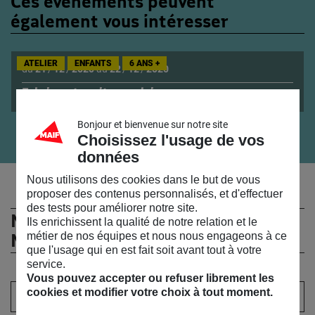
Ces évènements peuvent
également vous intéresser
ATELIER
ENFANTS
6 ANS +
du
21
/
12
/
2020
au
22
/
12
/
2020
Fabrique ta voiture solaire.
Bonjour et bienvenue sur notre site
Choisissez l'usage de vos
données
Nous utilisons des cookies dans le but de vous
proposer des contenus personnalisés, et d'effectuer
des tests pour améliorer notre site.
Ne manquez rien de l’actualité du
Ils enrichissent la qualité de notre relation et le
MSC !
métier de nos équipes et nous nous engageons à ce
que l'usage qui en est fait soit avant tout à votre
service.
Vous pouvez accepter ou refuser librement les
Votre adresse email :
cookies et modifier votre choix à tout moment.