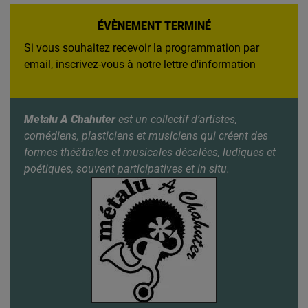
ÉVÈNEMENT TERMINÉ
Si vous souhaitez recevoir la programmation par
email,
inscrivez-vous à notre lettre d'information
Metalu A Chahuter
est un collectif d’artistes,
comédiens, plasticiens et musiciens qui créent des
formes théâtrales et musicales décalées, ludiques et
poétiques, souvent participatives et in situ.