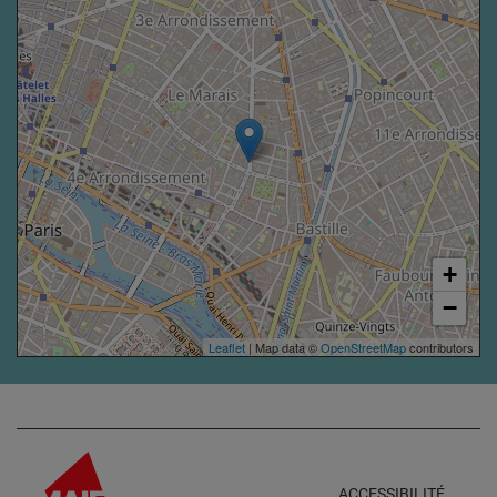
+
−
Leaflet
| Map data ©
OpenStreetMap
contributors
ACCESSIBILITÉ