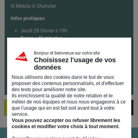
© Metalu A Chahuter​
Infos pratiques
Jeudi 28 février à 19h
Durée : 45 minutes
A partir de 12 ans
Sur inscription
Bonjour et bienvenue sur notre site
Choisissez l'usage de vos
Veuillez présenter votre billet à l’entrée
données
Pour venir au MAIF SOCIAL CLUB et connaître nos
Nous utilisons des cookies dans le but de vous
horaires : toutes nos infos pratiques
ici
proposer des contenus personnalisés, et d'effectuer
des tests pour améliorer notre site.
Ils enrichissent la qualité de notre relation et le
métier de nos équipes et nous nous engageons à ce
VOIR LA VIDÉO DE L'ÉVÈNEMENT
que l'usage qui en est fait soit avant tout à votre
service.
Vous pouvez accepter ou refuser librement les
cookies et modifier votre choix à tout moment.