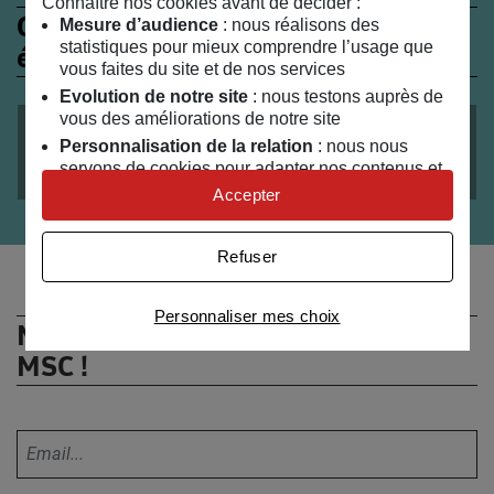
Connaître nos cookies avant de décider :
Ces évènements peuvent
Mesure d’audience
: nous réalisons des
statistiques pour mieux comprendre l’usage que
également vous intéresser
vous faites du site et de nos services
Evolution de notre site
: nous testons auprès de
vous des améliorations de notre site
du
21
/
03
/
2019
au
23
/
03
/
2019
Personnalisation de la relation
: nous nous
En toute intimité
servons de cookies pour adapter nos contenus et
personnaliser nos offres
Accepter
Univers publicitaire
: nous utilisons avec nos
partenaires des cookies pour afficher des
Refuser
publicités personnalisées
Connaître notre politique cookies et la liste de nos
Personnaliser mes choix
partenaires
Ne manquez rien de l’actualité du
MSC !
Votre adresse email :