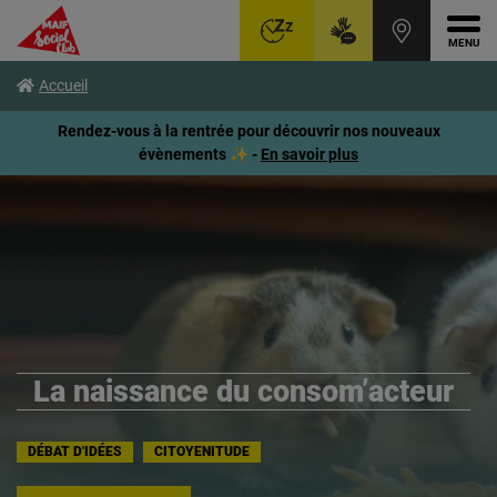
Ouvr
Aller
Voir
Voir
Accueil
au
le
le
menu
contenu
pied
Rendez-vous à la rentrée pour découvrir nos nouveaux
principal
de
évènements ✨ -
En savoir plus
page
La naissance du consom’acteur
DÉBAT D'IDÉES
CITOYENITUDE