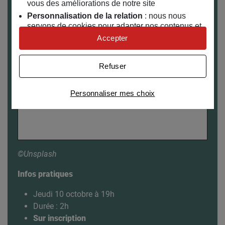
vous des améliorations de notre site
Personnalisation de la relation
: nous nous
servons de cookies pour adapter nos contenus et
personnaliser nos offres
Accepter
Univers publicitaire
: nous utilisons avec nos
partenaires des cookies pour afficher des
Refuser
publicités personnalisées
Connaître notre politique cookies et la liste de nos
Personnaliser mes choix
partenaires
©Unsplash
Infos pratiques
Jeudi 10 octobre à 19h
Durée : 2h
Sur inscription