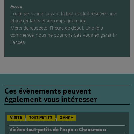
Accès
Toute personne suivant la lecture doit réserver une
place (enfants et accompagnateurs).
Merci de respecter l’heure de début. Une fois
commencé, nous ne pourrons pas vous en garantir
l’accès.
Ces évènements peuvent
également vous intéresser
VISITE
TOUT-PETITS
2 ANS +
du
31
/
05
/
2025
au
24
/
07
/
2025
Visites tout-petits de l’expo « Chaosmos »