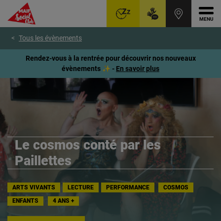
Ouvr
Aller
Voir
Voir
Tous les évènements
au
le
le
menu
contenu
pied
Rendez-vous à la rentrée pour découvrir nos nouveaux
principal
de
évènements ✨ -
En savoir plus
page
Le cosmos conté par les
Paillettes
ARTS VIVANTS
LECTURE
PERFORMANCE
COSMOS
ENFANTS
4 ANS +