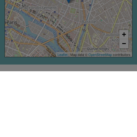
+
−
Leaflet
| Map data ©
OpenStreetMap
contributors
ACCESSIBILITÉ
ESPACE
PRESSE
Premier assureur du monde de
l’éducation, de la culture et du secteur
CONTACT
associatif, La MAIF croit aux
échanges solidaires, à l’entraide et au
FAQ