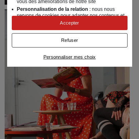
vous des améliorations de notre site
Personnalisation de la relation
: nous nous
servons de cookies pour adapter nos contenus et
personnaliser nos offres
Accepter
Univers publicitaire
: nous utilisons avec nos
partenaires des cookies pour afficher des
Refuser
publicités personnalisées
Connaître notre politique cookies et la liste de nos
Personnaliser mes choix
partenaires