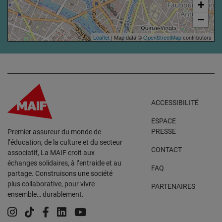
+
−
Leaflet
| Map data ©
OpenStreetMap
contributors
ACCESSIBILITÉ
ESPACE
PRESSE
Premier assureur du monde de
l’éducation, de la culture et du secteur
CONTACT
associatif, La MAIF croit aux
échanges solidaires, à l’entraide et au
FAQ
partage. Construisons une société
plus collaborative, pour vivre
PARTENAIRES
ensemble… durablement.
Instagram
Tiktok
Facebook
Linkedin
YouTube