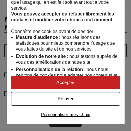
que l'usage qui en est fait soit avant tout à votre
service.
Vous pouvez accepter ou refuser librement les
Ne manquez rien de l’actualité du
cookies et modifier votre choix à tout moment.
MSC !
Connaître nos cookies avant de décider :
Mesure d’audience
: nous réalisons des
statistiques pour mieux comprendre l’usage que
Votre adresse email :
vous faites du site et de nos services
Evolution de notre site
: nous testons auprès de
vous des améliorations de notre site
Sélectionner au moins un choix
Personnalisation de la relation
: nous nous
Je souhaite recevoir les informations de la
servons de cookies pour adapter nos contenus et
personnaliser nos offres
programmation culturelle du MSC
Accepter
Univers publicitaire
: nous utilisons avec nos
Je souhaite également recevoir les alertes des ventes
partenaires des cookies pour afficher des
Refuser
publicités personnalisées
découvertes du MSC
Connaître notre politique cookies et la liste de nos
Personnaliser mes choix
partenaires
Valider