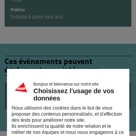
Publics
Enfants à partir de 6 ans
Ces évènements peuvent
également vous intéresser
Bonjour et bienvenue sur notre site
ATELIER
ENFANTS
6 ANS +
Choisissez l'usage de vos
du
21
/
12
/
2020
au
22
/
12
/
2020
données
Fabrique ta voiture solaire.
Nous utilisons des cookies dans le but de vous
proposer des contenus personnalisés, et d'effectuer
des tests pour améliorer notre site.
Ils enrichissent la qualité de notre relation et le
métier de nos équipes et nous nous engageons à ce