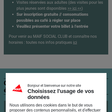
Visites réservées aux adultes (des visites pour les
plus jeunes sont disponibles
>> ici <<
)
Sur inscription gratuite // consomations
possibles au café à régler sur place
Veuillez présenter votre billet à l’entrée
Pour venir au MAIF SOCIAL CLUB et connaître nos
horaires : toutes nos infos pratiques
ici
Ces évènements peuvent
Bonjour et bienvenue sur notre site
également vous intéresser
Choisissez l'usage de vos
données
Nous utilisons des cookies dans le but de vous
VISITE
du
27
/
04
/
2019
au
24
/
07
/
2019
proposer des contenus personnalisés, et d'effectuer