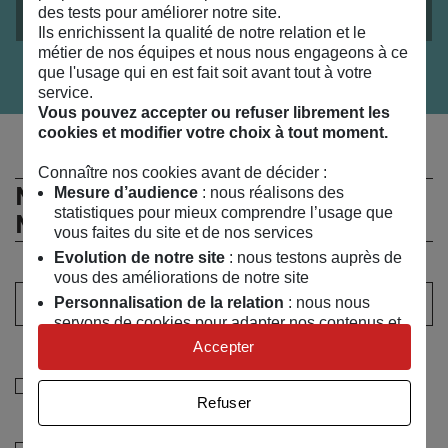
Les visites familles du bonheur
des tests pour améliorer notre site.
Ils enrichissent la qualité de notre relation et le
métier de nos équipes et nous nous engageons à ce
que l'usage qui en est fait soit avant tout à votre
service.
Vous pouvez accepter ou refuser librement les
cookies et modifier votre choix à tout moment.
Connaître nos cookies avant de décider :
Ne manquez rien de l’actualité du
Mesure d’audience
: nous réalisons des
statistiques pour mieux comprendre l’usage que
MSC !
vous faites du site et de nos services
Evolution de notre site
: nous testons auprès de
vous des améliorations de notre site
Votre adresse email :
Personnalisation de la relation
: nous nous
servons de cookies pour adapter nos contenus et
personnaliser nos offres
Accepter
Sélectionner au moins un choix
Univers publicitaire
: nous utilisons avec nos
Je souhaite recevoir les informations de la
partenaires des cookies pour afficher des
Refuser
publicités personnalisées
programmation culturelle du MSC
Connaître notre politique cookies et la liste de nos