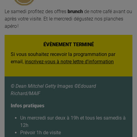
Le samedi profitez des offres
brunch
de notre café avant ou
après votre visite. Et le mercredi dégustez nos planches
apéro !
ÉVÈNEMENT TERMINÉ
Si vous souhaitez recevoir la programmation par
email,
inscrivez-vous à notre lettre d'information
© Dean Mitchel Getty Images ©Edouard
Richard/MAIF
Infos pratiques
Un mercredi sur deux à 19h et tous les samedis à
12h
Prévoir 1h de visite