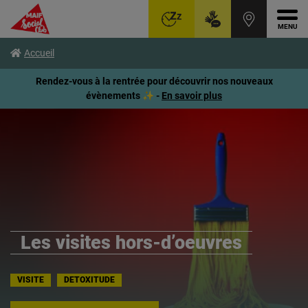
Ouvr
Aller
Voir
Voir
Accueil
au
le
le
menu
contenu
pied
Rendez-vous à la rentrée pour découvrir nos nouveaux
principal
de
évènements ✨ -
En savoir plus
page
Les visites hors-d’oeuvres
VISITE
DETOXITUDE