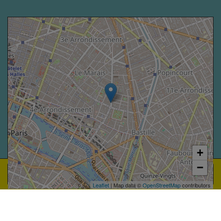
+
−
Réserver
Leaflet
| Map data ©
OpenStreetMap
contributors