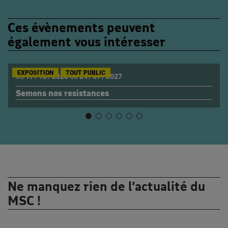
Ces évènements peuvent
également vous intéresser
EXPOSITION
TOUT PUBLIC
du
17
/
10
/
2026
au
24
/
07
/
2027
Semons nos resistances
Ne manquez rien de l’actualité du
MSC !