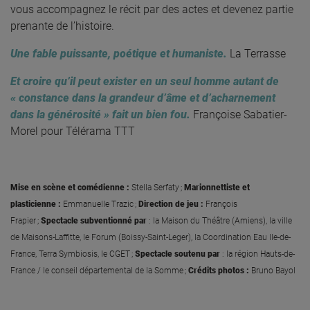
vous accompagnez le récit par des actes et devenez partie
prenante de l’histoire.
Une fable puissante, poétique et humaniste.
La Terrasse
Et croire qu’il peut exister en un seul homme autant de
« constance dans la grandeur d’âme et d’acharnement
dans la générosité » fait un bien fou.
Françoise Sabatier-
Morel pour Télérama TTT
Mise en scène et comédienne :
Stella Serfaty ;
Marionnettiste et
plasticienne :
Emmanuelle Trazic ;
Direction de jeu :
François
Frapier ;
Spectacle subventionné par
: la Maison du Théâtre (Amiens), la ville
de Maisons-Laffitte, le Forum (Boissy-Saint-Leger), la Coordination Eau Ile-de-
France, Terra Symbiosis, le CGET ;
Spectacle soutenu par
: la région Hauts-de-
France / le conseil départemental de la Somme ;
Crédits photos :
Bruno Bayol