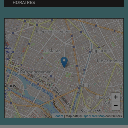
HORAIRES
+
−
Leaflet
| Map data ©
OpenStreetMap
contributors