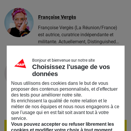
Françoise Vergès
Françoise Vergès (La Réunion/France)
est autrice, curatrice indépendante et
militante. Actuellement, Distinguished…
Bonjour et bienvenue sur notre site
Alban Guyomarc’h
Choisissez l'usage de vos
données
Normalien et doctorant en droit des
Nous utilisons des cookies dans le but de vous
activités spatiales à l’Université Paris
proposer des contenus personnalisés, et d'effectuer
Panthéon Assas et au Collège de France,
des tests pour améliorer notre site.
il est…
Ils enrichissent la qualité de notre relation et le
métier de nos équipes et nous nous engageons à ce
que l'usage qui en est fait soit avant tout à votre
service.
Vous pouvez accepter ou refuser librement les
ÉVÈNEMENT TERMINÉ
cookies et modifier votre choix à tout moment.