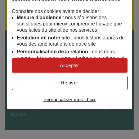
Si vous souhaitez recevoir la programmation par
Connaître nos cookies avant de décider :
email,
inscrivez-vous à notre lettre d'information
Mesure d’audience
: nous réalisons des
statistiques pour mieux comprendre l’usage que
vous faites du site et de nos services
Evolution de notre site
: nous testons auprès de
Tarifs
vous des améliorations de notre site
Gratuit sur inscription
Personnalisation de la relation
: nous nous
Durée
servons de cookies pour adapter nos contenus et
personnaliser nos offres
1h30
Accepter
Univers publicitaire
: nous utilisons avec nos
Publics
partenaires des cookies pour afficher des
Adultes
Refuser
publicités personnalisées
Accès
Connaître notre politique cookies et la liste de nos
Merci de respecter l’horaire de début. Une fois
Personnaliser mes choix
partenaires
commencé, nous ne pourrons pas vous en garantir
l’accès.