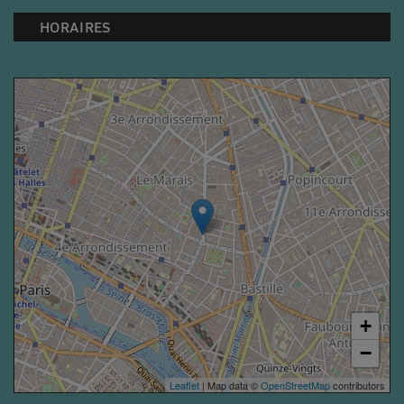
HORAIRES
+
−
Leaflet
| Map data ©
OpenStreetMap
contributors