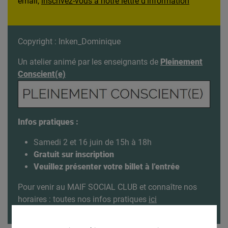
email,
inscrivez-vous à notre lettre d'information
Copyright : Inken_Dominique
Un atelier animé par les enseignants de
Pleinement
Conscient(e)
Infos pratiques :
Samedi 2 et 16 juin de 15h à 18h
Gratuit sur inscription
Veuillez présenter votre billet à l’entrée
Pour venir au MAIF SOCIAL CLUB et connaître nos
horaires : toutes nos infos pratiques
ici