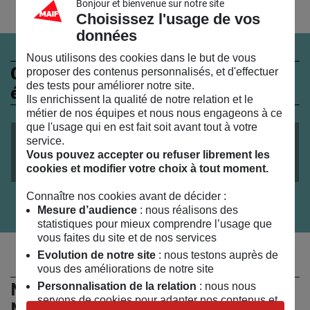
Bonjour et bienvenue sur notre site
Choisissez l'usage de vos
données
Nous utilisons des cookies dans le but de vous
Ces évènements peuvent
proposer des contenus personnalisés, et d'effectuer
des tests pour améliorer notre site.
également vous intéresser
Ils enrichissent la qualité de notre relation et le
métier de nos équipes et nous nous engageons à ce
que l'usage qui en est fait soit avant tout à votre
le
28
/
06
/
2018
service.
Vous pouvez accepter ou refuser librement les
« Donnez, donnez, donnez moi vos données ! »
cookies et modifier votre choix à tout moment.
Connaître nos cookies avant de décider :
Mesure d’audience
: nous réalisons des
statistiques pour mieux comprendre l’usage que
vous faites du site et de nos services
Evolution de notre site
: nous testons auprès de
vous des améliorations de notre site
Ne manquez rien de l’actualité du
Personnalisation de la relation
: nous nous
servons de cookies pour adapter nos contenus et
MSC !