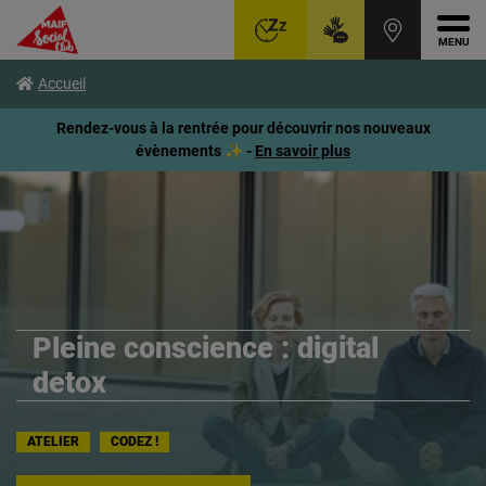
Ouvr
Aller
Voir
Voir
Accueil
au
le
le
menu
contenu
pied
Rendez-vous à la rentrée pour découvrir nos nouveaux
principal
de
évènements ✨ -
En savoir plus
page
Pleine conscience : digital
detox
ATELIER
CODEZ !