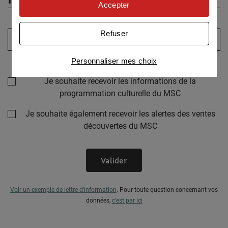
personnaliser nos offres
Accepter
Univers publicitaire
: nous utilisons avec nos
partenaires des cookies pour afficher des
Refuser
Votre adresse email :
publicités personnalisées
Connaître notre politique cookies et la liste de nos
Personnaliser mes choix
partenaires
Sélectionner au moins un choix
Je souhaite recevoir les informations de la
programmation culturelle du MSC
Je souhaite également recevoir les alertes des ventes
découvertes du MSC
Valider
Voir un exemple de lettre d’information
.
Pour toute question concernant vos
données,
c’est par ici