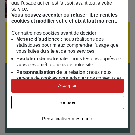
que l'usage qui en est fait soit avant tout à votre
service.
Vous pouvez accepter ou refuser librement les
cookies et modifier votre choix à tout moment.
ÉVÈNEMENT TERMINÉ
Connaître nos cookies avant de décider :
Mesure d’audience
: nous réalisons des
Si vous souhaitez recevoir la programmation par
statistiques pour mieux comprendre l’usage que
email,
inscrivez-vous à notre lettre d'information
vous faites du site et de nos services
Evolution de notre site
: nous testons auprès de
vous des améliorations de notre site
Personnalisation de la relation
: nous nous
Infos pratiques :
servons de cookies pour adapter nos contenus et
personnaliser nos offres
Le jeudi 9 novembre de 19h à 21h30
Accepter
Univers publicitaire
Gratuit sur inscription
: nous utilisons avec nos
partenaires des cookies pour afficher des
Veuillez présenter votre billet à l’entrée
Refuser
publicités personnalisées
Pour venir au MAIF SOCIAL CLUB et connaître nos
Connaître notre politique cookies et la liste de nos
horaires : toutes nos infos pratiques
ici
Personnaliser mes choix
partenaires