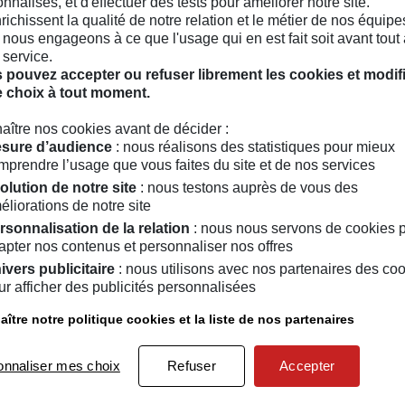
nnalisés, et d'effectuer des tests pour améliorer notre site.
nrichissent la qualité de notre relation et le métier de nos équipe
nous engageons à ce que l'usage qui en est fait soit avant tout 
 service.
1977) a étudié les Beaux-Arts à l’Université du Pays
 pouvez accepter ou refuser librement les cookies et modif
e choix à tout moment.
lus…
aître nos cookies avant de décider :
sure d’audience
: nous réalisons des statistiques pour mieux
mprendre l’usage que vous faites du site et de nos services
olution de notre site
: nous testons auprès de vous des
éliorations de notre site
rsonnalisation de la relation
: nous nous servons de cookies 
apter nos contenus et personnaliser nos offres
ènements peuvent également vous int
ivers publicitaire
: nous utilisons avec nos partenaires des co
ur afficher des publicités personnalisées
ître notre politique cookies et la liste de nos partenaires
le
08
/
03
/
2018
le
01
/
03
dipité
2b company : Partition(s)
David W
onnaliser mes choix
Refuser
Accepter