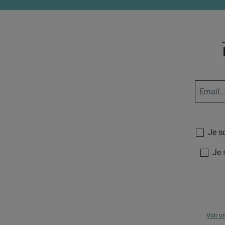
Je s
Je 
Voir u