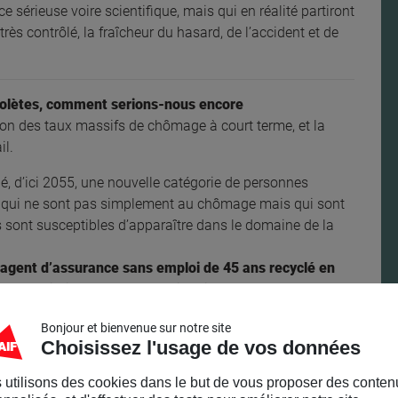
 sérieuse voire scientifique, mais qui en réalité partiront
très contrôlé, la fraîcheur du hasard, de l’accident et de
bsolètes, comment serions-nous encore
on des taux massifs de chômage à court terme, et la
il.
, d’ici 2055, une nouvelle catégorie de personnes
gens qui ne sont pas simplement au chômage mais qui sont
sont susceptibles d’apparaître dans le domaine de la
 agent d’assurance sans emploi de 45 ans recyclé en
ien, on dirait que Kafka l’a déjà fait.
issage de l’exposition
Ô boulot !
, nous invitant à repenser
Bonjour et bienvenue sur notre site
Choisissez l'usage de vos données
de notre société.
 utilisons des cookies dans le but de vous proposer des conten