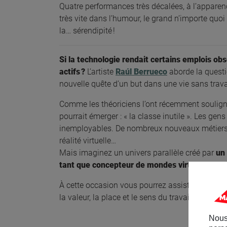
Quatre performances très décalées, à l’apparence
très vite dans l’humour, le grand n’importe quoi 
la… sérendipité !
Si la technologie rendait certains emplois o
actifs ?
L’artiste
Raúl Berrueco
aborde la questi
nouvelle quête d’un but dans une vie sans trava
Comme les théoriciens l’ont récemment souligné
pourrait émerger : « la classe inutile ». Les 
inemployables. De nombreux nouveaux métiers 
réalité virtuelle…
Mais imaginez un univers parallèle créé par
un
tant que concepteur de mondes virtuels
. Eh b
À cette occasion vous pourrez assister au vern
la valeur, la place et le sens du travail au sein 
Nous