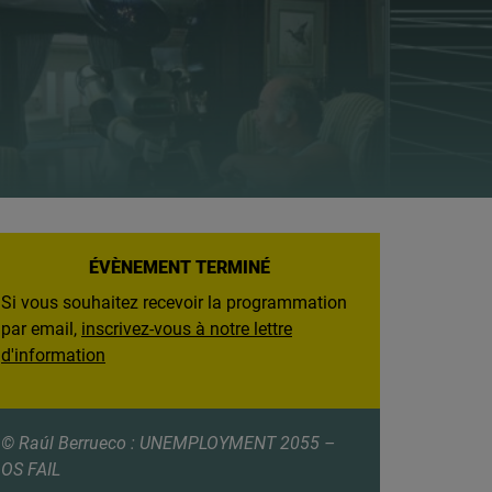
ÉVÈNEMENT TERMINÉ
Si vous souhaitez recevoir la programmation
par email,
inscrivez-vous à notre lettre
d'information
© Raúl Berrueco : UNEMPLOYMENT 2055 –
OS FAIL