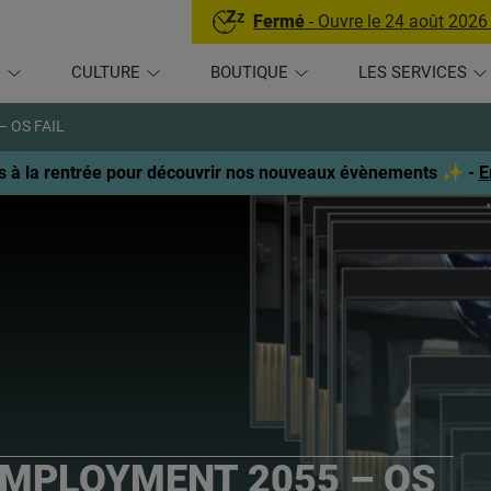
Fermé
- Ouvre le 24 août 2026
U
CULTURE
BOUTIQUE
LES SERVICES
– OS FAIL
 à la rentrée pour découvrir nos nouveaux évènements ✨ -
E
NEMPLOYMENT 2055 – OS