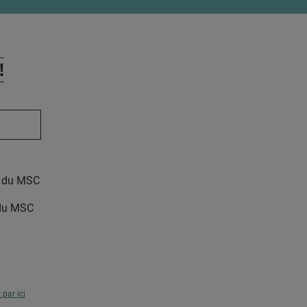
!
le du MSC
 du MSC
t par ici