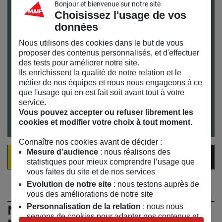
Bonjour et bienvenue sur notre site
Infos pratiques :
Choisissez l'usage de vos
données
Jeudi 16 mars 2017 de 19h à 21h
Réservation obligatoire en ligne
Nous utilisons des cookies dans le but de vous
proposer des contenus personnalisés, et d'effectuer
Pour venir au MAIF SOCIAL CLUB et connaître nos
des tests pour améliorer notre site.
horaires : toutes nos infos pratiques
ici
Ils enrichissent la qualité de notre relation et le
métier de nos équipes et nous nous engageons à ce
que l'usage qui en est fait soit avant tout à votre
service.
Réservation
Vous pouvez accepter ou refuser librement les
cookies et modifier votre choix à tout moment.
Connaître nos cookies avant de décider :
Mesure d’audience
: nous réalisons des
VOIR LA VIDÉO EN DIRECT
statistiques pour mieux comprendre l’usage que
vous faites du site et de nos services
Evolution de notre site
: nous testons auprès de
vous des améliorations de notre site
Personnalisation de la relation
: nous nous
Ne manquez rien de l’actualité du
servons de cookies pour adapter nos contenus et