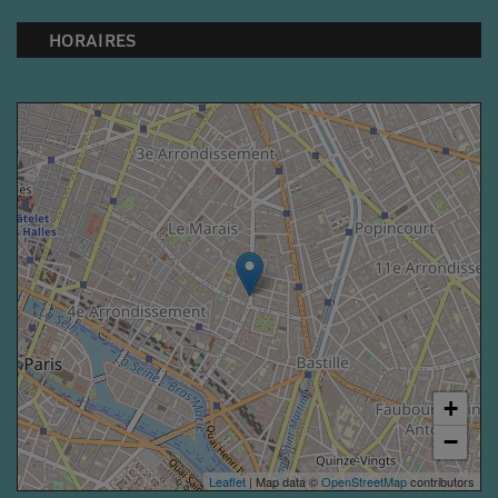
HORAIRES
+
−
Leaflet
| Map data ©
OpenStreetMap
contributors