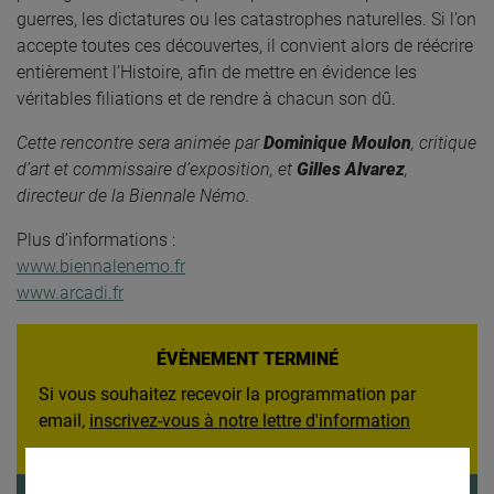
guerres, les dictatures ou les catastrophes naturelles. Si l’on
accepte toutes ces découvertes, il convient alors de réécrire
entièrement l’Histoire, afin de mettre en évidence les
véritables filiations et de rendre à chacun son dû.
Cette rencontre sera animée par
Dominique Moulon
, critique
d’art et commissaire d’exposition, et
Gilles Alvarez
,
directeur de la Biennale Némo.
Plus d’informations :
www.biennalenemo.fr
www.arcadi.fr
ÉVÈNEMENT TERMINÉ
Si vous souhaitez recevoir la programmation par
email,
inscrivez-vous à notre lettre d'information