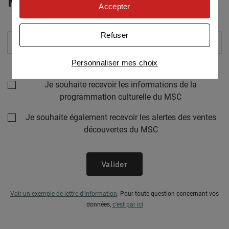
MSC !
personnaliser nos offres
Accepter
Univers publicitaire
: nous utilisons avec nos
partenaires des cookies pour afficher des
Refuser
Votre adresse email :
publicités personnalisées
Connaître notre politique cookies et la liste de nos
Personnaliser mes choix
partenaires
Sélectionner au moins un choix
Je souhaite recevoir les informations de la
programmation culturelle du MSC
Je souhaite également recevoir les alertes des ventes
découvertes du MSC
Valider
Voir un exemple de lettre d’information
.
Pour toute question concernant vos
données,
c’est par ici