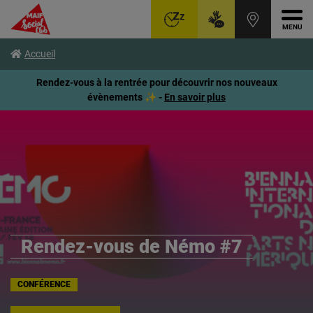
Ouvr
Aller
Voir
Voir
Accueil
au
le
le
menu
contenu
pied
Rendez-vous à la rentrée pour découvrir nos nouveaux
principal
de
évènements ✨ -
En savoir plus
page
Rendez-vous de Némo #7
CONFÉRENCE