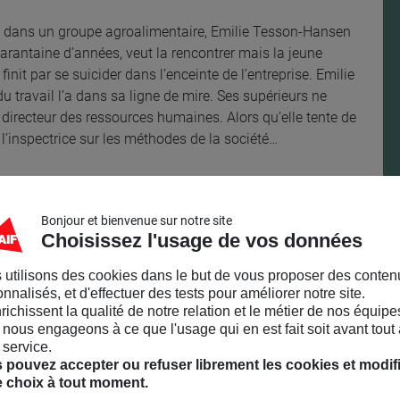
s dans un groupe agroalimentaire, Emilie Tesson-Hansen
arantaine d’années, veut la rencontrer mais la jeune
nit par se suicider dans l’enceinte de l’entreprise. Emilie
 du travail l’a dans sa ligne de mire. Ses supérieurs ne
directeur des ressources humaines. Alors qu’elle tente de
à l’inspectrice sur les méthodes de la société…
ise sans concession. Un thriller magistral. Le Firago
Bonjour et bienvenue sur notre site
Choisissez l'usage de vos données
icolas Silhol le traite avec acuité et la dramaturgie
 utilisons des cookies dans le but de vous proposer des conten
nnalisés, et d'effectuer des tests pour améliorer notre site.
r l’intérêt du spectateur.
Culturebox – France Télévisions
nrichissent la qualité de notre relation et le métier de nos équipe
nous engageons à ce que l'usage qui en est fait soit avant tout 
 service.
 pouvez accepter ou refuser librement les cookies et modif
e choix à tout moment.