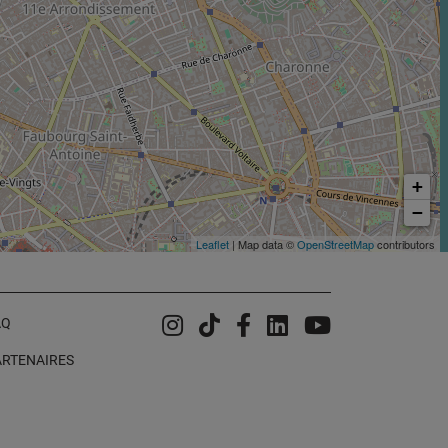
+
−
Leaflet
| Map data ©
OpenStreetMap
contributors
Instagram
Tiktok
Facebook
Linkedin
YouTube
AQ
ARTENAIRES