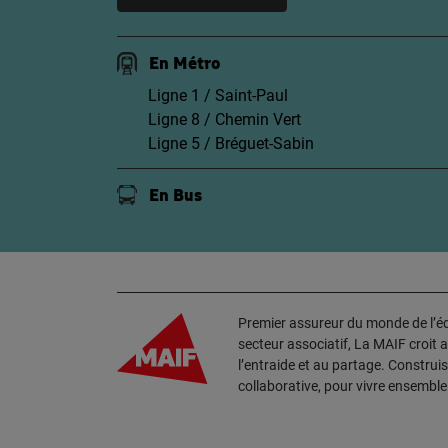
En Métro
Ligne 1 / Saint-Paul
Ligne 8 / Chemin Vert
Ligne 5 / Bréguet-Sabin
En Bus
Premier assureur du monde de l’édu
secteur associatif, La MAIF croit 
l’entraide et au partage. Construi
collaborative, pour vivre ensembl