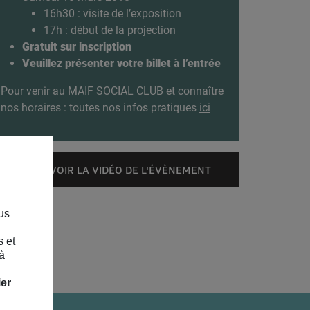
16h30 : visite de l’exposition
17h : début de la projection
Gratuit sur inscription
Veuillez présenter votre billet à l’entrée
Pour venir au MAIF SOCIAL CLUB et connaître
nos horaires : toutes nos infos pratiques
ici
VOIR LA VIDÉO DE L'ÉVÈNEMENT
us
s et
à
ier