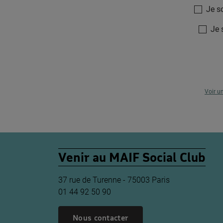
Je s
Je 
Voir u
Venir au MAIF Social Club
37 rue de Turenne - 75003 Paris
01 44 92 50 90
Nous contacter