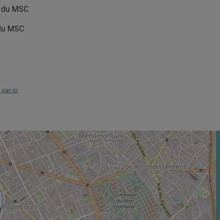
le du MSC
 du MSC
t par ici