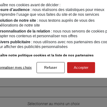
aître nos cookies avant de décider :
ènements peuvent également vous int
sure d’audience
: nous réalisons des statistiques pour mieux
mprendre l’usage que vous faites du site et de nos services
olution de notre site
: nous testons auprès de vous des
IER
ATELIER
/
03
/
2018
du
27
/
02
/
2018
au
24
/
04
/
20
éliorations de notre site
rsonnalisation de la relation
: nous nous servons de cookies 
 B : se renouveler après
Les ateliers freelance
apter nos contenus et personnaliser nos offres
hec
ivers publicitaire
: nous utilisons avec nos partenaires des co
ur afficher des publicités personnalisées
ître notre politique cookies et la liste de nos partenaires
onnaliser mes choix
Refuser
Accepter
Ne manquez rien de l’actualité du MSC 
Votre adresse email :
Sélectionner au moins un choix