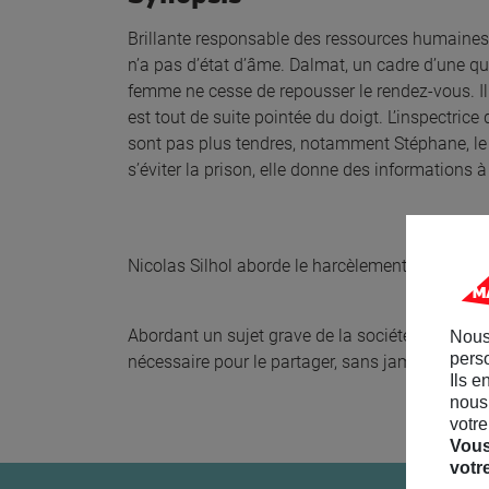
Brillante responsable des ressources humaine
n’a pas d’état d’âme. Dalmat, un cadre d’une qu
femme ne cesse de repousser le rendez-vous. Il fi
est tout de suite pointée du doigt. L’inspectrice
sont pas plus tendres, notamment Stéphane, le 
s’éviter la prison, elle donne des informations 
Nicolas Silhol aborde le harcèlement en entrepr
Abordant un sujet grave de la société actuelle, N
Nous
perso
nécessaire pour le partager, sans jamais relâche
Ils e
nous 
votre
Vous
votr