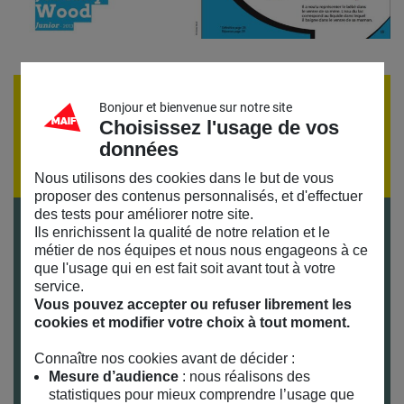
ÉVÈNEMENT TERMINÉ
Bonjour et bienvenue sur notre site
Choisissez l'usage de vos
Si vous souhaitez recevoir la programmation par
données
email,
inscrivez-vous à notre lettre d'information
Nous utilisons des cookies dans le but de vous
proposer des contenus personnalisés, et d'effectuer
des tests pour améliorer notre site.
Infos pratiques :
Ils enrichissent la qualité de notre relation et le
métier de nos équipes et nous nous engageons à ce
Visites du 14 janvier au 29 mars 2017
que l'usage qui en est fait soit avant tout à votre
Tous les mercredis à 15h
service.
Vous pouvez accepter ou refuser librement les
Tous les samedis à 11h et 15h
cookies et modifier votre choix à tout moment.
Visites gratuites
Connaître nos cookies avant de décider :
Réservation obligatoire
Mesure d’audience
: nous réalisons des
Visite recommandée à partir de 6 ans
statistiques pour mieux comprendre l’usage que