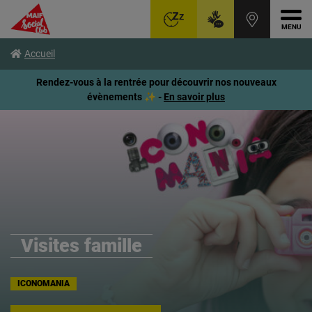
Ouvr
Aller
Voir
Voir
Accueil
au
le
le
menu
contenu
pied
Rendez-vous à la rentrée pour découvrir nos nouveaux
principal
de
évènements ✨ -
En savoir plus
page
Visites famille
ICONOMANIA