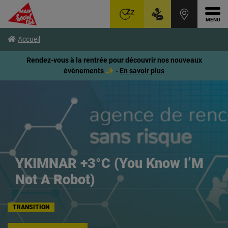
Ouvr
Aller
Voir
Voir
Accueil
au
le
le
menu
contenu
pied
Rendez-vous à la rentrée pour découvrir nos nouveaux
principal
de
évènements ✨ -
En savoir plus
page
YKIMNAR +3°C (You Know I’M
Not A Robot)
TRANSITION