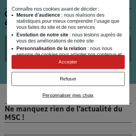
Connaître nos cookies avant de décider :
Ces évènements peuvent
Mesure d’audience
: nous réalisons des
également vous intéresser
statistiques pour mieux comprendre l’usage que
vous faites du site et de nos services
Evolution de notre site
: nous testons auprès de
vous des améliorations de notre site
le
28
/
05
/
2020
Personnalisation de la relation
: nous nous
De la Morue
servons de cookies pour adapter nos contenus et
personnaliser nos offres
Accepter
Univers publicitaire
: nous utilisons avec nos
partenaires des cookies pour afficher des
Refuser
publicités personnalisées
Connaître notre politique cookies et la liste de nos
Personnaliser mes choix
partenaires
Ne manquez rien de l’actualité du
MSC !