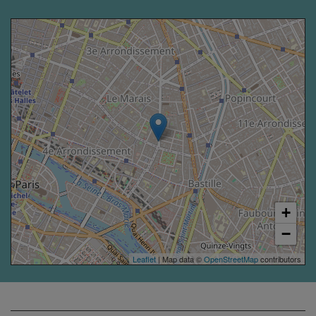
+
−
Leaflet
| Map data ©
OpenStreetMap
contributors