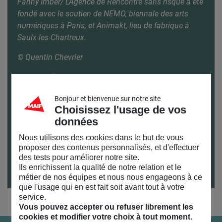
Fanny Imber/ L’Agence de Rencontre sans risque a été
fondé avec le soutien de NEMO, biennale des arts
numériques à Paris, et Animakt, lieu de fabrique à
Saulx-les-Chartreux.
© Quentin Chevrier
Infos pratiques
Samedi 20 juin
Bonjour et bienvenue sur notre site
Choisissez l'usage de vos
Expérience à vivre à distance (plus d’infos à
données
venir)
A partir de 16 ans
Nous utilisons des cookies dans le but de vous
proposer des contenus personnalisés, et d'effectuer
Pour venir au MAIF SOCIAL CLUB et connaître nos
des tests pour améliorer notre site.
horaires : toutes nos infos pratiques
ici
Ils enrichissent la qualité de notre relation et le
métier de nos équipes et nous nous engageons à ce
que l'usage qui en est fait soit avant tout à votre
service.
Vous pouvez accepter ou refuser librement les
cookies et modifier votre choix à tout moment.