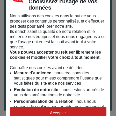
En raison des nouvelles mesures
Choisissez l'usage de vos
gourvernementales, ces ateliers auront lieu en ligne
données
en visio
Nous utilisons des cookies dans le but de vous
proposer des contenus personnalisés, et d'effectuer
des tests pour améliorer notre site.
Ils enrichissent la qualité de notre relation et le
métier de nos équipes et nous nous engageons à ce
que l'usage qui en est fait soit avant tout à votre
service.
Vous pouvez accepter ou refuser librement les
Pour le bien-être et la sécurité de tous, nous vous
cookies et modifier votre choix à tout moment.
rappelons que les gestes barrières sont à respecter
Connaître nos cookies avant de décider :
dans l’enceinte du MAIF Social Club. Plus
Mesure d’audience
: nous réalisons des
d’informations
ici
.
statistiques pour mieux comprendre l’usage que
vous faites du site et de nos services
Pour venir au MAIF SOCIAL CLUB et connaître nos
Evolution de notre site
: nous testons auprès de
horaires : toutes nos infos pratiques
ici
vous des améliorations de notre site
Personnalisation de la relation
: nous nous
servons de cookies pour adapter nos contenus et
personnaliser nos offres
Accepter