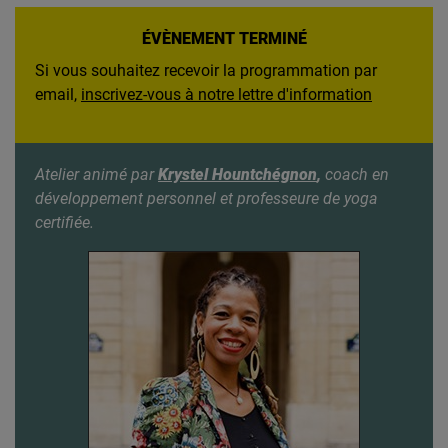
ÉVÈNEMENT TERMINÉ
Si vous souhaitez recevoir la programmation par
email,
inscrivez-vous à notre lettre d'information
Atelier animé par
Krystel Hountchégnon
,
coach en
développement personnel et professeure de yoga
certifiée.