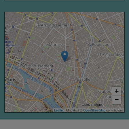
+
−
Leaflet
| Map data ©
OpenStreetMap
contributors