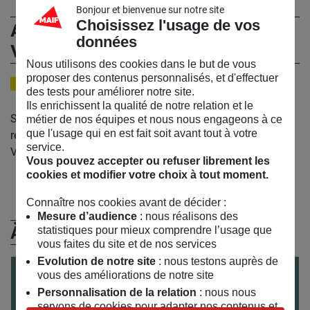
Bonjour et bienvenue sur notre site
Choisissez l'usage de vos
Association Canopée – Forêts
données
Vivantes
Nous utilisons des cookies dans le but de vous
proposer des contenus personnalisés, et d'effectuer
REPRÉSENTANT DE L’ASSOCIATION CANOPÉE - FORÊTS VIVANTES.
des tests pour améliorer notre site.
Ils enrichissent la qualité de notre relation et le
Sylvain Angerand ou Klervi Leguenec ou Bruno Doucet,
métier de nos équipes et nous nous engageons à ce
que l'usage qui en est fait soit avant tout à votre
représentant(e)s de l’association Canopée – Forêts
service.
Vivantes.
Vous pouvez accepter ou refuser librement les
cookies et modifier votre choix à tout moment.
Connaître nos cookies avant de décider :
Mesure d’audience
: nous réalisons des
À (Re)Découvrir
statistiques pour mieux comprendre l’usage que
vous faites du site et de nos services
Evolution de notre site
: nous testons auprès de
CONFÉRENCE
DÉBAT D'IDÉES
ADULTES
le
29
/
06
/
2023
vous des améliorations de notre site
Personnalisation de la relation
: nous nous
Planter des arbres est-il efficace pour préserver
servons de cookies pour adapter nos contenus et
les forêts ?