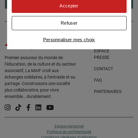
personnaliser nos offres
Accepter
Univers publicitaire
: nous utilisons avec nos
partenaires des cookies pour afficher des
Refuser
publicités personnalisées
Connaître notre politique cookies et la liste de nos
Personnaliser mes choix
ACCESSIBILITÉ
partenaires
ESPACE
PRESSE
Premier assureur du monde de
l’éducation, de la culture et du secteur
CONTACT
associatif, La MAIF croit aux
échanges solidaires, à l’entraide et au
FAQ
partage. Construisons une société
plus collaborative, pour vivre
PARTENAIRES
ensemble… durablement.
Instagram
Tiktok
Facebook
Linkedin
YouTube
Espace personnel
Politique de confidentialité
Conditions générales d’utilisation