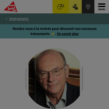
Ouvr
Aller
Voir
Voir
Intervenants
au
le
le
menu
contenu
pied
Rendez-vous à la rentrée pour découvrir nos nouveaux
principal
de
évènements ✨ -
En savoir plus
page