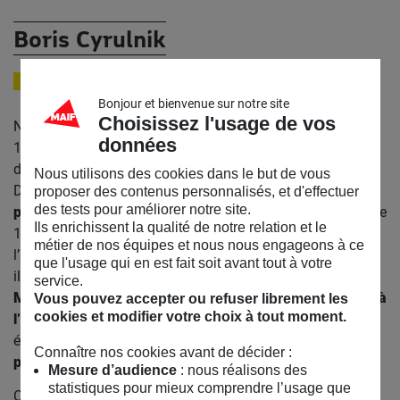
Boris Cyrulnik
NEURO-PSYCHIATRE
Bonjour et bienvenue sur notre site
Choisissez l'usage de vos
Né le 26 juillet 1937 à Bordeaux Boris Cyrulnik obtient en
données
1970 le titre de
docteur en médecine
et un certificat
d’études spéciales en
neuro-psychiatrie
à Marseille.
Nous utilisons des cookies dans le but de vous
De1968–1971, il est
interne des hôpitaux
proposer des contenus personnalisés, et d'effectuer
des tests pour améliorer notre site.
psychiatriques
. Chef de service à La Salvate à Toulon entre
Ils enrichissent la qualité de notre relation et le
1973 et 1979, il exerce ensuite comme neurologue à
métier de nos équipes et nous nous engageons à ce
l’hôpital de Toulon-La Seyne de 1979 à 1991. En parrallèle,
que l'usage qui en est fait soit avant tout à votre
il est
chargé d’enseignement à la faculté de médecine
de
service.
Marseille
de1973 à 1993 puis
directeur d’enseignement à
Vous pouvez accepter ou refuser librement les
cookies et modifier votre choix à tout moment.
l’Université de Toulon
de 1993 à 2019. Boris Cyrulnik est
également l’auteur de
30 livres grands public et 30 livres
Connaître nos cookies avant de décider :
professionnels.
Mesure d’audience
: nous réalisons des
statistiques pour mieux comprendre l’usage que
Cinq titres d’ Honoris Causa.