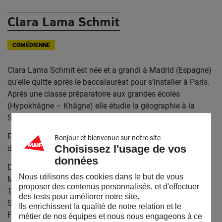
Clara Lama Schmit
COMÉDIENNE
Clara Lama Schmit est née et a grandi à Madrid (Espagne)
qu’elle quitte après le baccalauréat pour s’installer à Paris.
Après une classe préparatoire aux grandes écoles
(Hypokhâgne – Khâgne) elle étudie la géographie à la
Sorbonne (Paris IV) puis le théâtre aux Cours Florent.
Elle intègre ensuite le Conservatoire National Supérieur
Bonjour et bienvenue sur notre site
Choisissez l'usage de vos
d’Art Dramatique (promotion 2015).
données
Depuis sa sortie elle travaille avec Vincent Macaigne (“En
Nous utilisons des cookies dans le but de vous
Manque”, Théâtre Vidy Lausanne 2016 – 2018 – “Avant la
proposer des contenus personnalisés, et d'effectuer
Terreur”, MC93 2023–2024) mais également avec Antoine
des tests pour améliorer notre site.
Sarrasin (“Blue Train” L’Étoile du Nord, Paris 2017 ) Adeline
Ils enrichissent la qualité de notre relation et le
Flaun (“Pas vu, pas pris, qui ne dit mot consent et autres
métier de nos équipes et nous nous engageons à ce