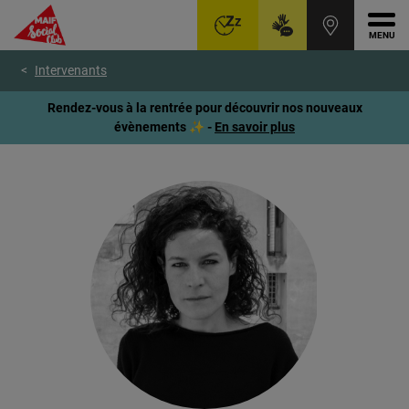
Ouvr
Aller
Voir
Voir
Intervenants
au
le
le
menu
contenu
pied
Rendez-vous à la rentrée pour découvrir nos nouveaux
principal
de
évènements ✨ -
En savoir plus
page