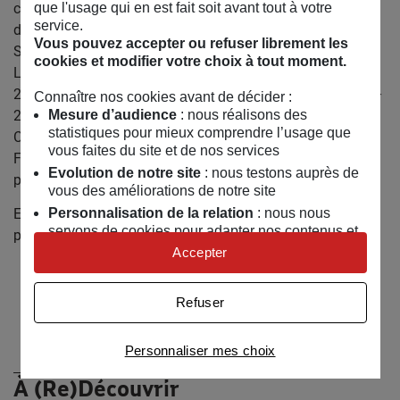
que l'usage qui en est fait soit avant tout à votre
croyances populaires”, Tropiques Atrium Scène Nationale
service.
de Martinique 2018), Venia Stamatiadi (“Lunch Break”
Vous pouvez accepter ou refuser librement les
Scène Nationale de Châlon-sur-Saône 2019), Charlotte
cookies et modifier votre choix à tout moment.
Lagrange (“Désirer Tant”, La Filature, Mulhouse 2018–
2020 – “Les Petits Pouvoirs” Théâtre du Beauvaisis 2022–
Connaître nos cookies avant de décider :
Mesure d’audience
: nous réalisons des
2024), et Lucie Berelowitsch (“Sorcières” Théâtre du Préau
statistiques pour mieux comprendre l’usage que
CDN de Vire-Normandie 2024–2025, “La Chanson de la
vous faites du site et de nos services
Forêt” 2025), Kristel Largis (“Coucoù” – création prévue au
Evolution de notre site
: nous testons auprès de
printemps 2026).
vous des améliorations de notre site
Personnalisation de la relation
: nous nous
Elle rejoint Agathe Charnet et la compagnie la vie grande
servons de cookies pour adapter nos contenus et
pour la création de “Peut-être le Hasard” à l’automne 2026.
personnaliser nos offres
Accepter
Univers publicitaire
: nous utilisons avec nos
Retrouvez Clara Lama Schmit sur :
partenaires des cookies pour afficher des
Instagram
Refuser
publicités personnalisées
Connaître notre politique cookies et la liste de nos
Personnaliser mes choix
partenaires
À (Re)Découvrir