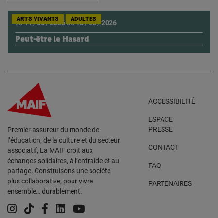
ARTS VIVANTS
ADULTES
du
11
/
06
/
2026
au
13
/
06
/
2026
Peut-être le Hasard
ACCESSIBILITÉ
ESPACE
PRESSE
Premier assureur du monde de
l’éducation, de la culture et du secteur
CONTACT
associatif, La MAIF croit aux
échanges solidaires, à l’entraide et au
FAQ
partage. Construisons une société
plus collaborative, pour vivre
PARTENAIRES
ensemble… durablement.
Instagram
Tiktok
Facebook
Linkedin
YouTube