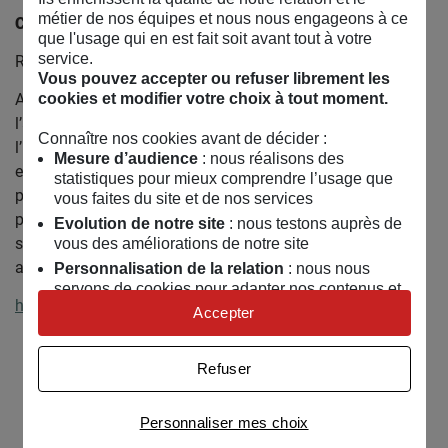
métier de nos équipes et nous nous engageons à ce
CYPRIA DONATO
que l'usage qui en est fait soit avant tout à votre
service.
REGARD CHORÉGRAPHIQUE & ÉCRITURE VIDÉO
Vous pouvez accepter ou refuser librement les
Après un détour marquant par la critique et la théorie de
cookies et modifier votre choix à tout moment.
l’art à Paris, Cypria poursuit des études de dessin animé à
Connaître nos cookies avant de décider :
l’ENSAV La Cambre à Bruxelles, où elle obtient son Master
Mesure d’audience
: nous réalisons des
en 2015. Tandis que son film de fin d’étude “Putain”
statistiques pour mieux comprendre l’usage que
parcourt les festivals à travers le monde, elle transporte sa
vous faites du site et de nos services
pratique du mouvement dessiné et du cinéma vers le
Evolution de notre site
: nous testons auprès de
spectacle vivant, la robotique et le montage, notamment
vous des améliorations de notre site
avec la compagnie Shonen.
Personnalisation de la relation
: nous nous
servons de cookies pour adapter nos contenus et
http://www.unlouppourlhomme.com/
personnaliser nos offres
Accepter
Univers publicitaire
: nous utilisons avec nos
Retrouvez Un loup pour l’homme sur :
partenaires des cookies pour afficher des
Refuser
Facebook
Email
publicités personnalisées
Connaître notre politique cookies et la liste de nos
Personnaliser mes choix
partenaires