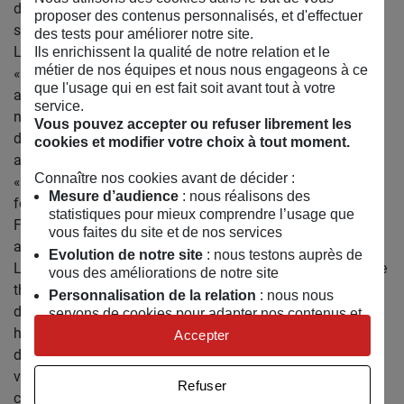
divinatoire, une quête magico-théâtrale immersive où les
proposer des contenus personnalisés, et d'effectuer
spectateur.ices sont la scénographie. C’est l’occasion pour
des tests pour améliorer notre site.
La Villette de leur proposer de rejoindre le programme
Ils enrichissent la qualité de notre relation et le
métier de nos équipes et nous nous engageons à ce
« Initiatives d’Artistes », un accompagnement sur plusieurs
que l'usage qui en est fait soit avant tout à votre
années de développement et de soutien à l’émergence,
service.
notamment dans les disciplines de cirque et magie. Elles
Vous pouvez accepter ou refuser librement les
développent aussi depuis plusieurs années un partenariat
cookies et modifier votre choix à tout moment.
avec le Festival d’Automne à Paris, dans leur cursus
Connaître nos cookies avant de décider :
« L’Automne au lycée » où leurs spectacles dans des
Mesure d’audience
: nous réalisons des
formes légères, sont diffusés dans des lycées d’Ile-de-
statistiques pour mieux comprendre l’usage que
France, en accompagnement de résidence et d’actions
vous faites du site et de nos services
artistiques dans ces mêmes lycées.
Evolution de notre site
: nous testons auprès de
Leur création suivante,
Hant
, qui sera également une forme
vous des améliorations de notre site
théâtrale immersive, prévue pour l’hiver 2025–2026, leur
Personnalisation de la relation
: nous nous
demande un travail de terrain préalable d’enquête sur la
servons de cookies pour adapter nos contenus et
personnaliser nos offres
hantise, sur les récits de revenants et de présence de l’au-
Accepter
Univers publicitaire
: nous utilisons avec nos
delà, et c’est ce à quoi Camille Joviado et Claire Chastel
partenaires des cookies pour afficher des
vont entre autres employer leurs oreilles et leurs méninges
Refuser
publicités personnalisées
ces prochains mois.