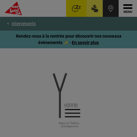
Ouvr
Aller
Voir
Voir
Intervenants
au
le
le
menu
contenu
pied
Rendez-vous à la rentrée pour découvrir nos nouveaux
principal
de
évènements ✨ -
En savoir plus
page