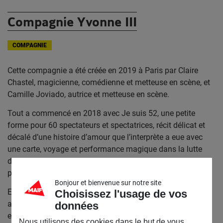
Compagnie Yvonne III
COMPAGNIE
Cette compagnie a été créée en 2019 à Paris par Claire
Chastel, magicienne, comédienne et metteuse en scène, et
Camille Joviado, autrice et metteuse en scène.
Tout a commencé en 2018 avec Je suis 52, une petite
forme pour 60 spectateurs et spectatrices, récit délicat et
décalé d’une histoire d’amour que l’interprète a eue avec
une carte, voyage et performance magique dans la lutte
des cartes pour leur reconnaissance comme des êtres à
part entière.
Bonjour et bienvenue sur notre site
En mars 2022, Claire Chastel et Camille Joviado créent,
Choisissez l'usage de vos
après deux ans de travail, leur deuxième spectacle
données
ensemble,
Les Clairvoyantes,
une folie de mentalisme
Nous utilisons des cookies dans le but de vous