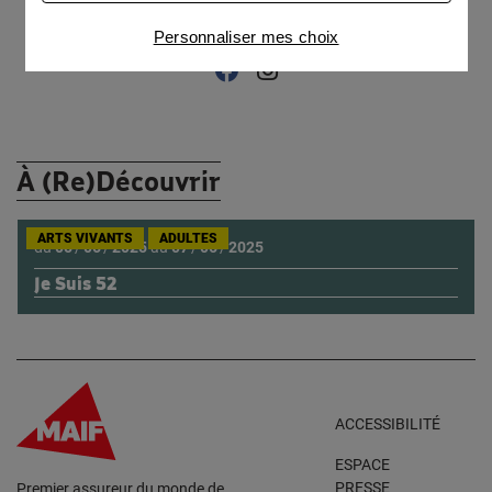
Connaître notre politique cookies et la liste de nos
Personnaliser mes choix
partenaires
Retrouvez Compagnie Yvonne III sur :
Facebook
Instagram
À (Re)Découvrir
ARTS VIVANTS
ADULTES
du
05
/
06
/
2025
au
07
/
06
/
2025
Je Suis 52
ACCESSIBILITÉ
ESPACE
PRESSE
Premier assureur du monde de