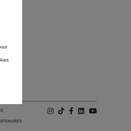
pour
okies
Instagram
Tiktok
Facebook
Linkedin
YouTube
AQ
ARTENAIRES