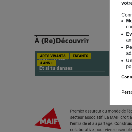
votr
Conn
Me
co
Ev
À (Re)Découvrir
am
Pe
ad
ARTS VIVANTS
ENFANTS
le
30
/
11
/
2024
Un
4 ANS +
po
Et si tu danses
Conna
Pers
Premier assureur du monde de l’édu
secteur associatif, La MAIF croit 
l’entraide et au partage. Construi
collaborative, pour vivre ensembl