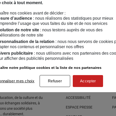
e choix à tout moment.
aître nos cookies avant de décider :
sure d’audience
: nous réalisons des statistiques pour mieux
mprendre l’usage que vous faites du site et de nos services
olution de notre site
: nous testons auprès de vous des
éliorations de notre site
rsonnalisation de la relation
: nous nous servons de cookies 
apter nos contenus et personnaliser nos offres
ivers publicitaire
: nous utilisons avec nos partenaires des co
ur afficher des publicités personnalisées
ître notre politique cookies et la liste de nos partenaires
onnaliser mes choix
Refuser
Accepter
cation, de la culture et du
ACCESSIBILITÉ
F
aux échanges solidaires, à
ESPACE PRESSE
P
sons une société plus
e… durablement.