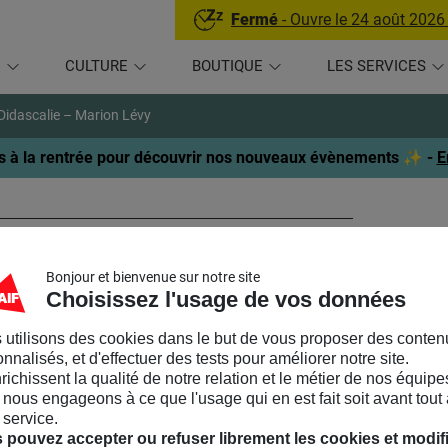
Fermé
- Ouvre le 24 août 2026
U
CULTURE
BOUTIQUE
LES SERVICES
Didascalie – Marion Lévy
 à la rentrée pour découvrir nos nouveaux évènements ✨ -
E
idascalie – Marion Lévy
Bonjour et bienvenue sur notre site
OMPAGNIE
Choisissez l'usage de vos données
 utilisons des cookies dans le but de vous proposer des conten
dée en 1997 par Marion Lévy, la compagnie Didascalie met la re
nnalisés, et d'effectuer des tests pour améliorer notre site.
sa démarche artistique
nrichissent la qualité de notre relation et le métier de nos équipe
nous engageons à ce que l'usage qui en est fait soit avant tout 
e web
 service.
 pouvez accepter ou refuser librement les cookies et modif