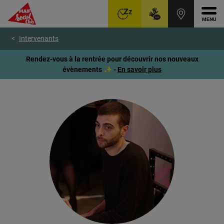
Ouvr
Aller
Voir
Voir
Intervenants
au
le
le
menu
contenu
pied
Rendez-vous à la rentrée pour découvrir nos nouveaux
principal
de
évènements ✨ -
En savoir plus
page