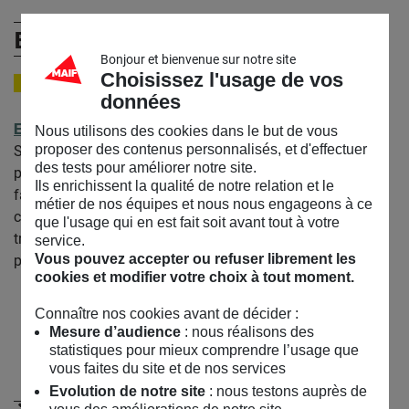
Edouard Sufrin
Bonjour et bienvenue sur notre site
Choisissez l'usage de vos
ARTISTE
données
Edouard Sufrin
est né en 1983 à Paris. Il vit et travaille en
Nous utilisons des cookies dans le but de vous
proposer des contenus personnalisés, et d'effectuer
Seine-Saint-Denis. Ses travaux questionnent souvent la
des tests pour améliorer notre site.
place des technologies dans notre quotidien, ainsi que la
Ils enrichissent la qualité de notre relation et le
façon dont nos approches sensorielles, nos mécanismes
métier de nos équipes et nous nous engageons à ce
cognitifs et nos systèmes symboliques s’en trouvent
que l'usage qui en est fait soit avant tout à votre
transformés. En donnant à ressentir, il cherche des pistes
service.
Vous pouvez accepter ou refuser librement les
pour percevoir autrement notre monde.
cookies et modifier votre choix à tout moment.
Retrouvez Edouard Sufrin sur :
Connaître nos cookies avant de décider :
Email
Mesure d’audience
: nous réalisons des
statistiques pour mieux comprendre l’usage que
vous faites du site et de nos services
Evolution de notre site
: nous testons auprès de