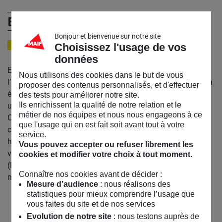
Emanuele Coccia
Bonjour et bienvenue sur notre site
Choisissez l'usage de vos
PHILOSOPHE
données
Emanuele Coccia est philosophe, maître de conférences à
Nous utilisons des cookies dans le but de vous
l’École des Hautes Études en Sciences Sociales à Paris. Il a
proposer des contenus personnalisés, et d'effectuer
été invité en tant que professeur-chercheur par les
des tests pour améliorer notre site.
Ils enrichissent la qualité de notre relation et le
universités de Tokyo, Buenos Aires, Düsseldorf, puis à
métier de nos équipes et nous nous engageons à ce
Columbia et Harvard. Figure centrale de la pensée
que l'usage qui en est fait soit avant tout à votre
contemporaine, chroniqueur à Libération, il est l’auteur de
service.
huit livres traduits dans le monde entier, parmi lesquels La
Vous pouvez accepter ou refuser librement les
vie des plantes (Rivages, 2016) ou Métamorphoses
cookies et modifier votre choix à tout moment.
(Rivages, 2020). Son dernier livre : Philosophie de la
Connaître nos cookies avant de décider :
maison (Rivages, 2021).
Mesure d’audience
: nous réalisons des
statistiques pour mieux comprendre l’usage que
vous faites du site et de nos services
Evolution de notre site
: nous testons auprès de