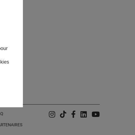
pour
okies
Instagram
Tiktok
Facebook
Linkedin
YouTube
AQ
ARTENAIRES