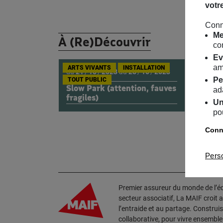
votr
Conn
Me
À (Re)Découvrir
co
Ev
am
ARTS VIVANTS
INSTALLATION
du
21
/
10
/
2023
au
25
/
10
/
2023
Pe
TOUT PUBLIC
Slow Park (attention, fauves
ad
fragiles)
Un
po
Conna
Pers
Premier assureur du monde de l’édu
secteur associatif, La MAIF croit 
l’entraide et au partage. Construi
collaborative, pour vivre ensembl