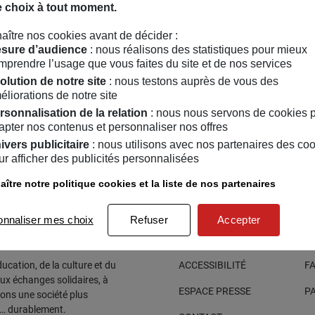
e choix à tout moment.
aître nos cookies avant de décider :
sure d’audience
: nous réalisons des statistiques pour mieux
mprendre l’usage que vous faites du site et de nos services
olution de notre site
: nous testons auprès de vous des
éliorations de notre site
rsonnalisation de la relation
: nous nous servons de cookies 
apter nos contenus et personnaliser nos offres
ivers publicitaire
: nous utilisons avec nos partenaires des co
ur afficher des publicités personnalisées
ître notre politique cookies et la liste de nos partenaires
onnaliser mes choix
Refuser
Accepter
cation, de la culture et du
ACCESSIBILITÉ
F
aux échanges solidaires, à
ESPACE PRESSE
P
sons une société plus
e… durablement.