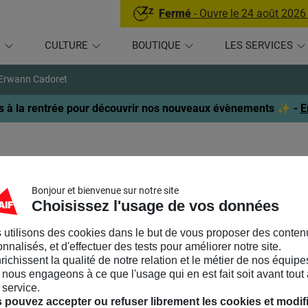
Fermé
- Ouvre le 24 août 2026
U
CULTURE
BOUTIQUE
LES SERVICES
Erwann Cadoret
 à la rentrée pour découvrir nos nouveaux évènements ✨ -
E
Bonjour et bienvenue sur notre site
Choisissez l'usage de vos données
 utilisons des cookies dans le but de vous proposer des conten
ait les compagnies en résidence, il travaille en même temps comm
nnalisés, et d'effectuer des tests pour améliorer notre site.
tini, puis rejoint la compagnie 2 Rien Merci. Pendant la création 
nrichissent la qualité de notre relation et le métier de nos équipe
quer un trapèze. Au fil des années, il construit un manège, une 
nous engageons à ce que l'usage qui en est fait soit avant tout 
 service.
 pouvez accepter ou refuser librement les cookies et modif