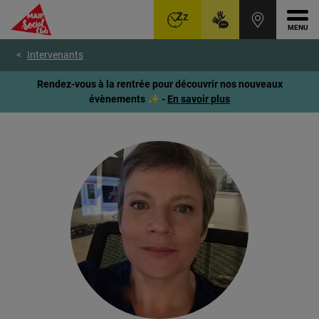
Ouvr
Aller
Voir
Voir
Intervenants
au
le
le
menu
contenu
pied
Rendez-vous à la rentrée pour découvrir nos nouveaux
principal
de
évènements ✨ -
En savoir plus
page