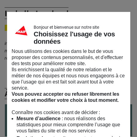
Isabelle Lombard
Bonjour et bienvenue sur notre site
INTERPRÈTE EN FRANÇAIS/LANGUE DE SIGNES FRANÇAISE
Choisissez l'usage de vos
données
interprète en Français/Langue de Signes Française, passionnée par
mon métier, j’adore être, depuis 25 ans, ce « pont » qui permet la
Nous utilisons des cookies dans le but de vous
proposer des contenus personnalisés, et d'effectuer
rencontre entre sourds et entendants »
des tests pour améliorer notre site.
Ils enrichissent la qualité de notre relation et le
métier de nos équipes et nous nous engageons à ce
que l'usage qui en est fait soit avant tout à votre
service.
À venir
Vous pouvez accepter ou refuser librement les
cookies et modifier votre choix à tout moment.
VISITE
ADULTES
du
04
/
12
/
2026
au
14
/
05
/
2027
Connaître nos cookies avant de décider :
Mesure d’audience
: nous réalisons des
Visites gustatives de l’expo « Semons nos
statistiques pour mieux comprendre l’usage que
résistances » en Langue des signes (LSF)
vous faites du site et de nos services