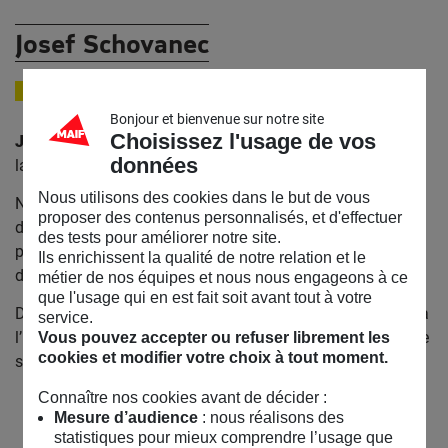
Josef Schovanec
PHILOSOPHE
Bonjour et bienvenue sur notre site
Choisissez l'usage de vos
Josef Schovanec
est philosophe, écrivain et militant pour
données
la dignité des personnes avec autisme.
Nous utilisons des cookies dans le but de vous
Né de parents d’origine tchèque, à 19 ans, il est par erreur
proposer des contenus personnalisés, et d'effectuer
diagnostiqué schizophrène et placé sous chlorpromazine
des tests pour améliorer notre site.
pendant trois ans. Il séjourne en hôpital psychiatrique. Le
Ils enrichissent la qualité de notre relation et le
diagnostic Asperger est finalement posé lorsqu’il a 22 ans.
métier de nos équipes et nous nous engageons à ce
que l'usage qui en est fait soit avant tout à votre
Docteur et chercheur en philosophie et sciences sociales (à
service.
l’EHESS et l’université de Bucarest notamment), il consacre
Vous pouvez accepter ou refuser librement les
cookies et modifier votre choix à tout moment.
sa thèse de philosophie.
Connaître nos cookies avant de décider :
Mesure d’audience
: nous réalisons des
statistiques pour mieux comprendre l’usage que