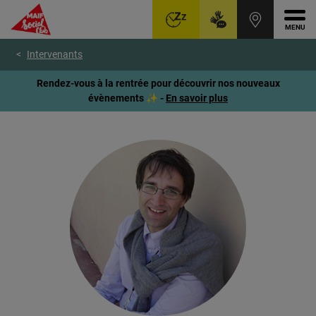
Ouvr
Aller
Voir
Voir
Intervenants
au
le
le
menu
contenu
pied
Rendez-vous à la rentrée pour découvrir nos nouveaux
principal
de
évènements ✨ -
En savoir plus
page