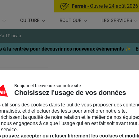
Fermé
- Ouvre le 24 août 2026
U
CULTURE
BOUTIQUE
LES SERVICES
Karl Pineau
 à la rentrée pour découvrir nos nouveaux évènements ✨ -
E
arl Pineau
Bonjour et bienvenue sur notre site
OFONDATEUR DESIGNERS ETHIQUES
Choisissez l'usage de vos données
 utilisons des cookies dans le but de vous proposer des conten
l Pineau
est co-fondateur et co-président du collectif Designers
nnalisés, et d'effectuer des tests pour améliorer notre site.
vices numériques responsables et respectueux de leurs utilisateu
nrichissent la qualité de notre relation et le métier de nos équipe
ics by Design.
nous engageons à ce que l'usage qui en est fait soit avant tout 
 service.
ien de l’ENS de Lyon et l’Ecole du Louvre, Karl Pineau est aussi i
 pouvez accepter ou refuser librement les cookies et modif