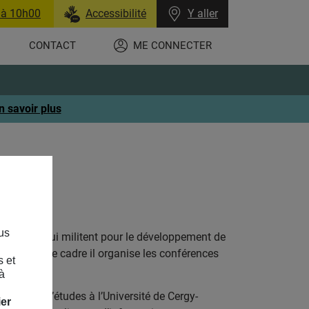
 à 10h00
Accessibilité
Y aller
CONTACT
ME CONNECTER
n savoir plus
us
 Ethiques qui militent pour le développement de
rs. Dans ce cadre il organise les conférences
s et
à
ngénieur d’études à l’Université de Cergy-
ier