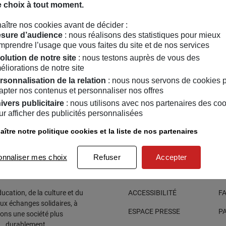
toise pour les Archives Nationales, chargé de cours à l’universit
e choix à tout moment.
munication, et doctorant à l’UTC en sciences de l’information e
aître nos cookies avant de décider :
 l’écriture des données culturelles.
sure d’audience
: nous réalisons des statistiques pour mieux
mprendre l’usage que vous faites du site et de nos services
olution de notre site
: nous testons auprès de vous des
éliorations de notre site
rsonnalisation de la relation
: nous nous servons de cookies 
apter nos contenus et personnaliser nos offres
ivers publicitaire
: nous utilisons avec nos partenaires des co
ur afficher des publicités personnalisées
ître notre politique cookies et la liste de nos partenaires
onnaliser mes choix
Refuser
Accepter
cation, de la culture et du
ACCESSIBILITÉ
F
aux échanges solidaires, à
ESPACE PRESSE
P
sons une société plus
e… durablement.