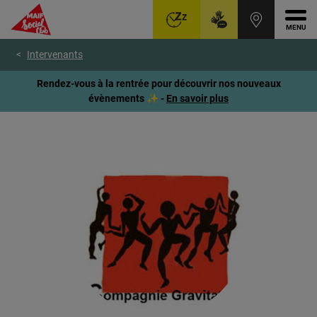
Ouvr
Aller
Voir
Voir
Intervenants
au
le
le
menu
contenu
pied
Rendez-vous à la rentrée pour découvrir nos nouveaux
principal
de
évènements ✨ -
En savoir plus
page