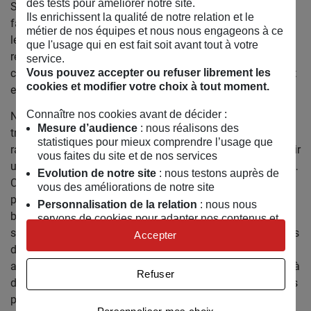
des tests pour améliorer notre site.
S’il y a des thématiques qui nous passionnent et qu’il
Ils enrichissent la qualité de notre relation et le
faudrait citer les voici : les utopies, la démocratie, la crise,
métier de nos équipes et nous nous engageons à ce
les systèmes pernicieux qui conduisent les inégalités à se
que l'usage qui en est fait soit avant tout à votre
reproduire encore et encore, la politique, en bref la société,
service.
celle dans laquelle nous vivons là tout de suite maintenant
Vous pouvez accepter ou refuser librement les
cookies et modifier votre choix à tout moment.
et celle d’hier qui a façonné celle d’aujourd’hui.
Connaître nos cookies avant de décider :
Nos processus de création ont toujours été mêlés à un
Mesure d’audience
: nous réalisons des
travail de terrain. Depuis que nous existons, nous sommes
statistiques pour mieux comprendre l’usage que
rarement partis d’un texte initial. Nous avons préféré choisir
vous faites du site et de nos services
un thème: La famille, l’amour, l’utopie, la mémoire, l’avenir…
Evolution de notre site
: nous testons auprès de
Ce fonctionnement par thème nous offre un premier
vous des améliorations de notre site
périmètre d’investigation qui donne lieu à une recherche
Personnalisation de la relation
: nous nous
bibliographique mais aussi à des rencontres qui peuvent
servons de cookies pour adapter nos contenus et
s’apparenter à un travail d’enquête journalistique : collectes
personnaliser nos offres
Accepter
de témoignages, causeries, veillées. Ces rencontres sont
Univers publicitaire
: nous utilisons avec nos
partenaires des cookies pour afficher des
aussi pour nous l’occasion de nous confronter à la réalité, à
Refuser
publicités personnalisées
d’autres façons de faire et de vivre notre monde. Elles nous
permettent d’opérer un décalage vivifiant.
Connaître notre politique cookies et la liste de nos