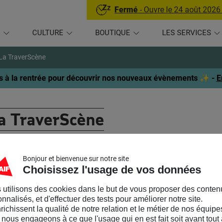
Fermé
- Ouvre le 24 août 2026
U
CULTURE
BOUTIQUE
LES SERVICES
La TraverScène
 à la rentrée pour découvrir nos nouveaux évènements ✨ -
E
a TraverScène
OMPAGNIE
Bonjour et bienvenue sur notre site
Choisissez l'usage de vos données
TraverScène
est une compagnie de spectacle vivant située à Cle
llère
dans la création de « solos coopératifs », formes de spectac
 utilisons des cookies dans le but de vous proposer des conten
liquant le public qui le souhaite dans la réalisation d’effets scé
nnalisés, et d'effectuer des tests pour améliorer notre site.
positifs… Ces spectacles, conçus pour des lieux non dédiés et a
nrichissent la qualité de notre relation et le métier de nos équipe
nographies à géométrie variable : tout tient dans une valise et s
nous engageons à ce que l'usage qui en est fait soit avant tout 