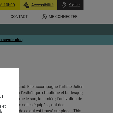
 à 10h00
Accessibilité
Y aller
CONTACT
ME CONNECTER
n savoir plus
rmont-Ferrand. Elle accompagne l’artiste Julien
le vivant à l’esthétique chaotique et burlesque,
us
niques comme le son, la lumière, l’activation de
daptés à des salles équipées, ont des
s et
’augmente de ce qui est trouvé sur place :
This
à