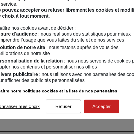
 service.
ust
a story
(2019),
« Je t’aime effondrement »
(2020),
Pour quel
 pouvez accepter ou refuser librement les cookies et modif
allèle des tournées et des actions de territoire, la compagnie p
e choix à tout moment.
xpérimentation sur les possibles adaptations des formes de spe
act écologique, contrainte sanitaire, attractivité, accessibilité, ho
aître nos cookies avant de décider :
sure d’audience
: nous réalisons des statistiques pour mieux
e web
mprendre l’usage que vous faites du site et de nos services
olution de notre site
: nous testons auprès de vous des
Facebook
Instagram
rouvez La TraverScène sur :
éliorations de notre site
rsonnalisation de la relation
: nous nous servons de cookies 
apter nos contenus et personnaliser nos offres
ivers publicitaire
: nous utilisons avec nos partenaires des co
ur afficher des publicités personnalisées
ître notre politique cookies et la liste de nos partenaires
onnaliser mes choix
Refuser
Accepter