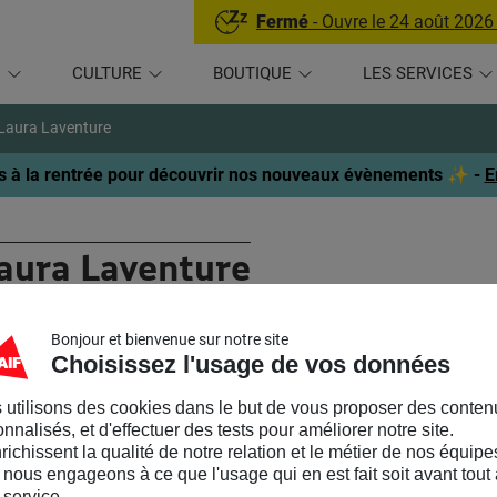
Fermé
- Ouvre le 24 août 2026
U
CULTURE
BOUTIQUE
LES SERVICES
Laura Laventure
 à la rentrée pour découvrir nos nouveaux évènements ✨ -
E
aura Laventure
SYCHOLOGUE
Bonjour et bienvenue sur notre site
Choisissez l'usage de vos données
chologue, Psychothérapeute, Anthropologue Sociale, Addictolog
enture est spécialisée dans la prise en charge des personnes afr
 utilisons des cookies dans le but de vous proposer des conten
nnalisés, et d'effectuer des tests pour améliorer notre site.
onté de prendre soin de vous afin de que vous puissiez construire 
nrichissent la qualité de notre relation et le métier de nos équipe
mille, entrepreneuriat, travail, amour, …).
nous engageons à ce que l'usage qui en est fait soit avant tout 
 service.