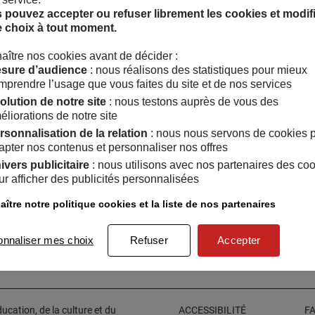
s la volonté de rapprocher les afrodescendant.e.s des profession
 pouvez accepter ou refuser librement les cookies et modif
té, bien-être, médecines douces et service, MAYINA, qui vous pe
e choix à tout moment.
s ressemblent dans tous les domaines de votre vie : la maison, la 
n de vous de manière holitique sur
mayina.f.
aître nos cookies avant de décider :
sure d’audience
: nous réalisons des statistiques pour mieux
mprendre l’usage que vous faites du site et de nos services
Twitter
Facebook
Instagram
rouvez Laura Laventure sur :
olution de notre site
: nous testons auprès de vous des
éliorations de notre site
rsonnalisation de la relation
: nous nous servons de cookies 
apter nos contenus et personnaliser nos offres
ivers publicitaire
: nous utilisons avec nos partenaires des co
ur afficher des publicités personnalisées
ître notre politique cookies et la liste de nos partenaires
onnaliser mes choix
Refuser
Accepter
cation, de la culture et du
ACCESSIBILITÉ
F