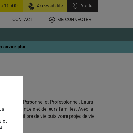
 à 10h00
Accessibilité
Y aller
CONTACT
ME CONNECTER
n savoir plus
ue, Coach Personnel et Professionnel. Laura
odescendant.e.s et de leurs familles. Avec la
us
votre équilibre de vie puis votre projet de vie
s et
à