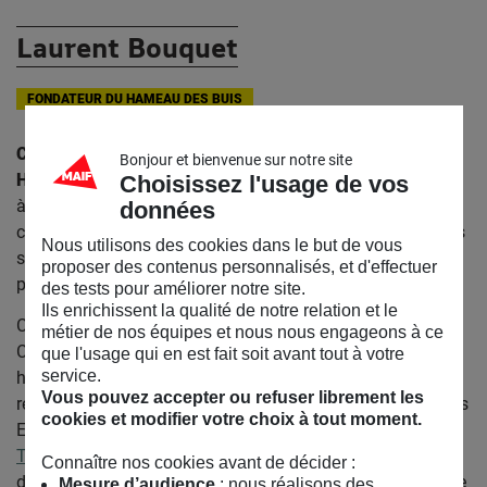
Laurent Bouquet
FONDATEUR DU HAMEAU DES BUIS
Co-fondateur de l’écovillage intergénérationnel « Le
Bonjour et bienvenue sur notre site
Hameau des Buis » en Ardèche,
Laurent Bouquet travaille
Choisissez l'usage de vos
à l’émergence d’un nouvel art de faire société dans des
données
collectifs qui placent la réconciliation de l’humain avec ses
Nous utilisons des cookies dans le but de vous
semblables et avec la nature au cœur de leurs
proposer des contenus personnalisés, et d'effectuer
préoccupations.
des tests pour améliorer notre site.
Ils enrichissent la qualité de notre relation et le
Concrètement, il prend une part active au sein de l’ONG
métier de nos équipes et nous nous engageons à ce
Colibris et accompagne les évolutions du collectif des
que l'usage qui en est fait soit avant tout à votre
service.
habitants du Hameau des Buis. Il facilite également les
Vous pouvez accepter ou refuser librement les
réunions de l’équipe pédagogique de l’école « La Ferme des
cookies et modifier votre choix à tout moment.
Enfants » et développe avec son épouse l’
Université de la
Transition
, qui fonde son enseignement sur les 14 années
Connaître nos cookies avant de décider :
de développement de l’écovillage et de l’école (80 élèves de
Mesure d’audience
: nous réalisons des