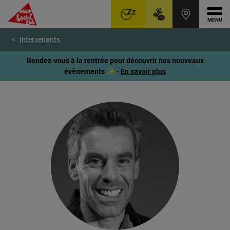
Ouvr
Aller
Voir
Voir
Intervenants
au
le
le
menu
contenu
pied
Rendez-vous à la rentrée pour découvrir nos nouveaux
principal
de
évènements ✨ -
En savoir plus
page