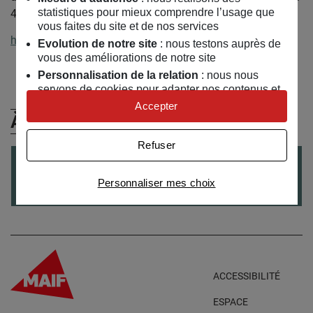
statistiques pour mieux comprendre l’usage que
4 à 18 ans).
vous faites du site et de nos services
http://la-ferme-des-enfants.com/
Evolution de notre site
: nous testons auprès de
vous des améliorations de notre site
Personnalisation de la relation
: nous nous
servons de cookies pour adapter nos contenus et
personnaliser nos offres
Accepter
À (Re)Découvrir
Univers publicitaire
: nous utilisons avec nos
partenaires des cookies pour afficher des
Refuser
publicités personnalisées
CONFÉRENCE
le
08
/
12
/
2016
Connaître notre politique cookies et la liste de nos
Personnaliser mes choix
Le temps : social ou naturel ?
partenaires
ACCESSIBILITÉ
ESPACE