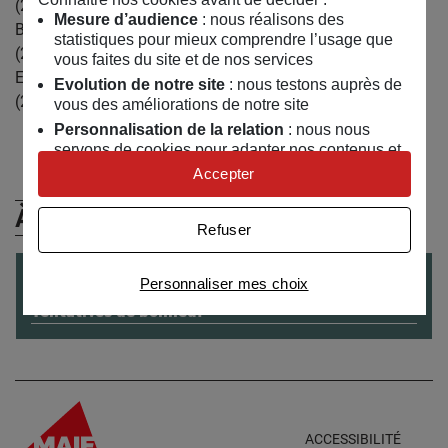
(2002), la 1ère Biennale de Busan, Corée (2002), la 26ème
Mesure d’audience
: nous réalisons des
Biennale de Sao Paulo (2004), la Nuit Blanche de Paris
statistiques pour mieux comprendre l’usage que
(2004), la 51ème Biennale de Venise (2005), la Triennale
vous faites du site et de nos services
Echigo-Tsumari Art, Japon (2006), Palais de Tokyo, Paris
Evolution de notre site
: nous testons auprès de
(2006) ), etc…
vous des améliorations de notre site
Personnalisation de la relation
: nous nous
servons de cookies pour adapter nos contenus et
personnaliser nos offres
Accepter
Univers publicitaire
: nous utilisons avec nos
À (Re)Découvrir
partenaires des cookies pour afficher des
Refuser
publicités personnalisées
Connaître notre politique cookies et la liste de nos
EXPO
du
26
/
04
/
2019
au
26
/
07
/
2019
Personnaliser mes choix
partenaires
Tentatives de bonheur
ACCESSIBILITÉ