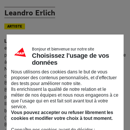
Leandro Erlich
ARTISTE
Leandro Erlich
, né en 1973 il vit et travaille à Buenos Aires
et à Montevideo. Entre 1998 et 1999, il a participé au
Bonjour et bienvenue sur notre site
Choisissez l'usage de vos
programme principal, un programme d’artistes en résidence
données
à Houston, Texas, aux États-Unis. Il s’est ensuite installé à
New York et a fait sa première exposition dans une galerie
Nous utilisons des cookies dans le but de vous
commerciale de New York. En 2000, il participe à la
proposer des contenus personnalisés, et d'effectuer
Biennale de Whitney et représente l’Argentine à la 49ème
des tests pour améliorer notre site.
Ils enrichissent la qualité de notre relation et le
Biennale de Venise (2001). Il a vécu et travaillé à Paris
métier de nos équipes et nous nous engageons à ce
pendant quelques années, puis est revenu à Buenos Aires.
que l'usage qui en est fait soit avant tout à votre
Il a participé à de nombreuses expositions collectives et
service.
biennales d’art, telles que la 1ère Biennale du Mercosur
Vous pouvez accepter ou refuser librement les
(1997), la 7ème Biennale de La Havane (2000), la 7ème
cookies et modifier votre choix à tout moment.
Biennale d’Istanbul (2001), la 3ème Biennale de Shanghai
Connaître nos cookies avant de décider :