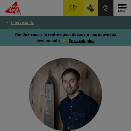
Ouvr
Aller
Voir
Voir
Intervenants
au
le
le
menu
contenu
pied
Rendez-vous à la rentrée pour découvrir nos nouveaux
principal
de
évènements ✨ -
En savoir plus
page