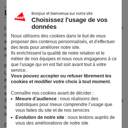
Les doigts qui rêvent
Bonjour et bienvenue sur notre site
Choisissez l'usage de vos
données
Les Doigts Qui Rêvent est une maison d’édition associative
créée en 1994 qui répond aux besoins d’accès à la lecture
Nous utilisons des cookies dans le but de vous
et à la culture des enfants en situation de handicap visuel,
proposer des contenus personnalisés, et d'effectuer
des tests pour améliorer notre site.
en créant des livres tactiles illustrés et des outils
Ils enrichissent la qualité de notre relation et le
multisensoriels de médiation culturelle.
métier de nos équipes et nous nous engageons à ce
que l'usage qui en est fait soit avant tout à votre
Pour favoriser l’inclusion des enfants déficients visuels,
service.
LDQR crée/adapte et diffuse des albums tactiles illustrés
Vous pouvez accepter ou refuser librement les
en France et à l’international et offre cette fabrication
cookies et modifier votre choix à tout moment.
chargée de sens comme moyen de réinsertion de publics
Connaître nos cookies avant de décider :
en grande difficulté. Depuis 1994, ils ont produit plus de
Mesure d’audience
: nous réalisons des
50 700 albums tactiles illustrés, ce qui représente 300 titres
statistiques pour mieux comprendre l’usage que
toutes langues confondues et des milliers d’heures d’un
vous faites du site et de nos services
travail minutieux.
Evolution de notre site
: nous testons auprès de
vous des améliorations de notre site
De plus, LDQR sensibilise au quotidien les professionnels