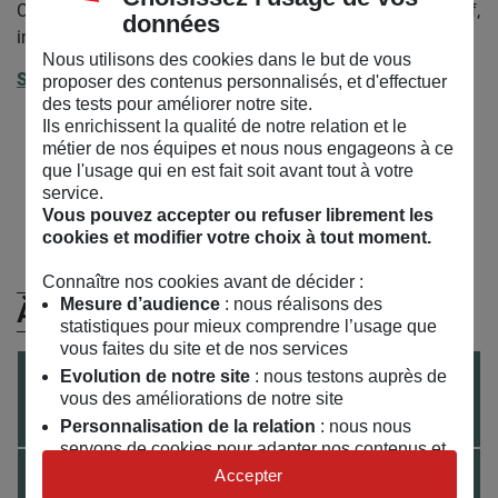
Ces perspectives se mêlent dans un projet engagé, collectif,
données
innovant et généreux : la fabrique des partages.
Nous utilisons des cookies dans le but de vous
Site internet
proposer des contenus personnalisés, et d'effectuer
des tests pour améliorer notre site.
Ils enrichissent la qualité de notre relation et le
métier de nos équipes et nous nous engageons à ce
que l'usage qui en est fait soit avant tout à votre
Retrouvez Les Tréteaux de France sur :
service.
Facebook
Instagram
Vous pouvez accepter ou refuser librement les
cookies et modifier votre choix à tout moment.
Connaître nos cookies avant de décider :
Mesure d’audience
: nous réalisons des
À venir
statistiques pour mieux comprendre l’usage que
vous faites du site et de nos services
ARTS VIVANTS
TOUT PUBLIC
9 ANS +
Evolution de notre site
: nous testons auprès de
du
17
/
02
/
2027
au
20
/
02
/
2027
vous des améliorations de notre site
KiLLT – La Mare à sorcières
Personnalisation de la relation
: nous nous
servons de cookies pour adapter nos contenus et
ARTS VIVANTS
TOUT PUBLIC
14 ANS +
personnaliser nos offres
Accepter
du
14
/
04
/
2027
au
17
/
04
/
2027