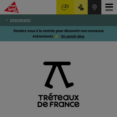
Ouvr
Aller
Voir
Voir
Intervenants
au
le
le
menu
contenu
pied
Rendez-vous à la rentrée pour découvrir nos nouveaux
principal
de
évènements ✨ -
En savoir plus
page