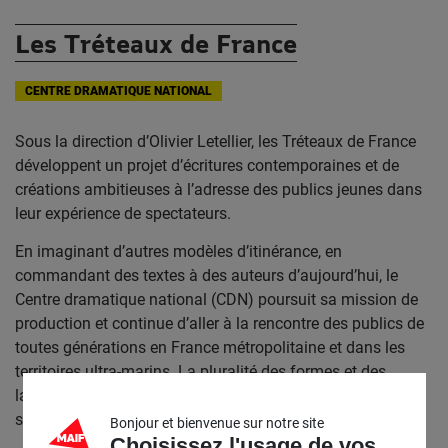
Les Tréteaux de France
CENTRE DRAMATIQUE NATIONAL
Sous la direction d’Olivier Letellier, les Tréteaux de France
développent un projet d’écritures contemporaines et de
créations ambitieuses à l’adresse des publics jeunes dans
leur expérience de spectateurs.
En imaginant d’autres modèles d’itinérance, en
commandant des textes à des auteurs d’aujourd’hui, le
Centre dramatique national (CDN) poursuit sa mission de
production et continue d’aller à la rencontre des publics de
toutes générations en France métropolitaine et dans les
territoires ultra-marins. La pluralité des formes et des
langages contribue à l’ouverture à de nouveaux
spectateurs.
Bonjour et bienvenue sur notre site
Choisissez l'usage de vos