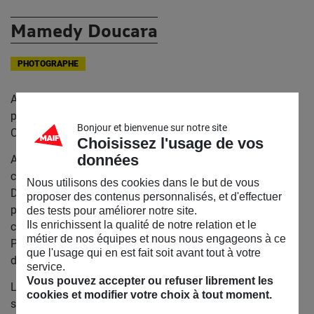
Mamedy Doucara
PHOTOGRAPHE
Artiste au profil atypique,
Mamedy Doucara
est
photographe depuis 2005, ex-sportif de haut niveau il fut
Bonjour et bienvenue sur notre site
Champion du Monde de Taekwondo.
Choisissez l'usage de vos
données
Aujourd’hui, il réussit le difficile exercice de capturer le
caractère intime de ce qu’il photographie. Mamedy
Nous utilisons des cookies dans le but de vous
Doucara va chercher le privé, une intimité brute,
proposer des contenus personnalisés, et d'effectuer
presqu’animale, de ses modèles, qu’il révèle par une
des tests pour améliorer notre site.
Ils enrichissent la qualité de notre relation et le
composition souvent simple mais piquante de justesse.
métier de nos équipes et nous nous engageons à ce
Par une mise en scène appropriée, il sublime l’expressivité
que l'usage qui en est fait soit avant tout à votre
des regards pour en faire transparaître leur force.
service.
Vous pouvez accepter ou refuser librement les
Les photographies de Mamedy Doucara ont chacune un
cookies et modifier votre choix à tout moment.
savoureux mélange de puissance et de douceur, tout à