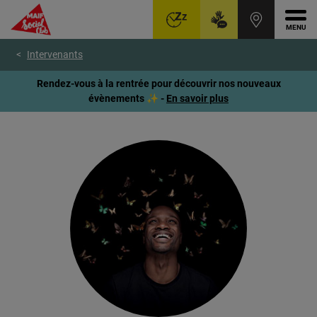
Ouvr
Aller
Voir
Voir
Intervenants
au
le
le
menu
contenu
pied
Rendez-vous à la rentrée pour découvrir nos nouveaux
principal
de
évènements ✨ -
En savoir plus
page