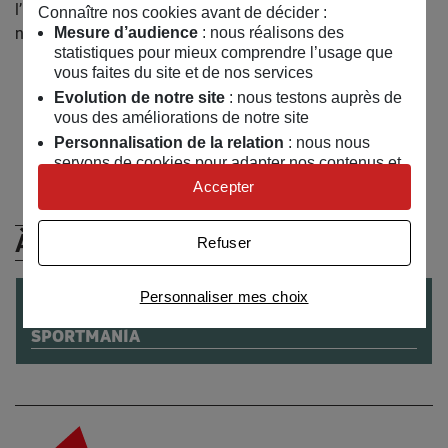
l’image du photographe qu’il est, combattant de haut
Connaître nos cookies avant de décider :
Mesure d’audience
: nous réalisons des
niveau et artiste autodidacte.
statistiques pour mieux comprendre l’usage que
vous faites du site et de nos services
Evolution de notre site
: nous testons auprès de
vous des améliorations de notre site
Retrouvez Mamedy Doucara sur :
Twitter
Facebook
Personnalisation de la relation
: nous nous
servons de cookies pour adapter nos contenus et
personnaliser nos offres
Accepter
Univers publicitaire
: nous utilisons avec nos
partenaires des cookies pour afficher des
À (Re)Découvrir
Refuser
publicités personnalisées
Connaître notre politique cookies et la liste de nos
Personnaliser mes choix
EXPO
partenaires
du
21
/
04
/
2017
au
13
/
07
/
2017
SPORTMANIA