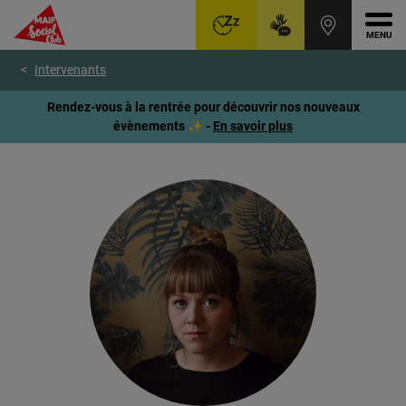
Ouvr
Aller
Voir
Voir
Intervenants
au
le
le
menu
contenu
pied
Rendez-vous à la rentrée pour découvrir nos nouveaux
principal
de
évènements ✨ -
En savoir plus
page