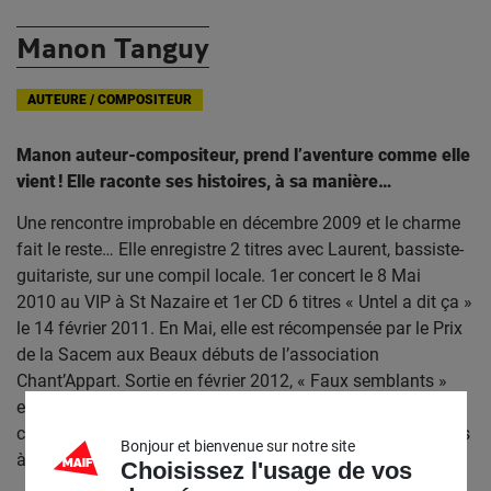
Manon Tanguy
AUTEURE / COMPOSITEUR
Manon auteur-compositeur, prend l’aventure comme elle
vient ! Elle raconte ses histoires, à sa manière…
Une rencontre improbable en décembre 2009 et le charme
fait le reste… Elle enregistre 2 titres avec Laurent, bassiste-
guitariste, sur une compil locale. 1er concert le 8 Mai
2010 au VIP à St Nazaire et 1er CD 6 titres « Untel a dit ça »
le 14 février 2011. En Mai, elle est récompensée par le Prix
de la Sacem aux Beaux débuts de l’association
Chant’Appart. Sortie en février 2012, « Faux semblants »
entre au classement des radios Quota. Nombreuses
chroniques et finales de tremplins. Deux concerts complets
Bonjour et bienvenue sur notre site
à Paris (Sentier des Halles et ACP).
Choisissez l'usage de vos