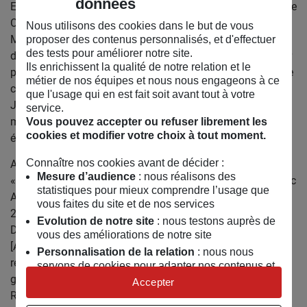
données
En janvier 2013, Manon devient Manon Tanguy et rejoint Le
Comptoir Musical ! Repérage Chantier des Francos, prix
Nous utilisons des cookies dans le but de vous
Mozaïc Le Mans Cité Chanson, Prix ACP, de la Musique et
proposer des contenus personnalisés, et d'effectuer
des tests pour améliorer notre site.
de la Sacem au Pic d’Or à Tarbes, prix Pause Guitare et 1er
Ils enrichissent la qualité de notre relation et le
prix du jury aux rencontres Matthieu-Côte en 2013 ! Dans le
métier de nos équipes et nous nous engageons à ce
courant de l’été, Yannis, multi-instrumentiste, remplace
que l'usage qui en est fait soit avant tout à votre
Jenny. Désormais trio avec guitare, piano, ukulélé, basse,
service.
métallophone… Le trio prend une orientation plus Pop
Vous pouvez accepter ou refuser librement les
cookies et modifier votre choix à tout moment.
électro.
Connaître nos cookies avant de décider :
Après une tournée de 20 dates en Italie, sort le 1er album
Mesure d’audience
: nous réalisons des
« Somniloque » le 17 mars 2014, 11 titres dont un duo avec
statistiques pour mieux comprendre l’usage que
Askehoug. Sélectionné pour les concerts Chant’Appart
vous faites du site et de nos services
2015 et 2016. Demi finaliste du prix Moustaki et parmi les
Evolution de notre site
: nous testons auprès de
Découvertes d’Alors Chante ! 2015. Après un EP 3 titres
vous des améliorations de notre site
[Autistik] en mars 2016 avec le soutien d’ASF85, le trio est
Personnalisation de la relation
: nous nous
retourné en studio avec Nicolas Bonnière à la réalisation,
servons de cookies pour adapter nos contenus et
guitariste d’Eiffel et producteur de Manu, Dolly, Calvin
personnaliser nos offres
Accepter
Russel, Manu Lanvin… La mutine Manon Tanguy revient
Univers publicitaire
: nous utilisons avec nos