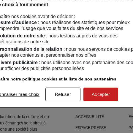
e choix à tout moment.
st ce que je vous propose lors de ces instants partagés autour d’
aître nos cookies avant de décider :
Instagram
sure d’audience
: nous réalisons des statistiques pour mieux
rouvez Marie-Cécile Gauguin sur :
mprendre l’usage que vous faites du site et de nos services
olution de notre site
: nous testons auprès de vous des
éliorations de notre site
rsonnalisation de la relation
: nous nous servons de cookies 
apter nos contenus et personnaliser nos offres
ivers publicitaire
: nous utilisons avec nos partenaires des co
ur afficher des publicités personnalisées
IER
ADULTES
EN LIGNE
3
/
04
/
2021
au
10
/
04
/
2021
ître notre politique cookies et la liste de nos partenaires
rique ton déodorant
urel
onnaliser mes choix
Refuser
Accepter
cation, de la culture et du
ACCESSIBILITÉ
F
aux échanges solidaires, à
ESPACE PRESSE
P
sons une société plus