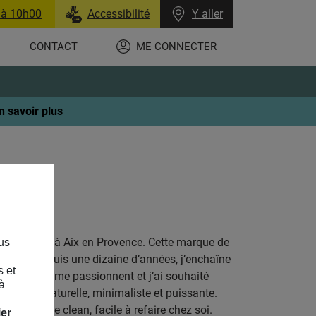
 à 10h00
Accessibilité
Y aller
CONTACT
ME CONNECTER
n savoir plus
naturopathe à Aix en Provence. Cette marque de
us
r rêvé ! Depuis une dizaine d’années, j’enchaîne
s et
ciplines qui me passionnent et j’ai souhaité
à
ue 100% naturelle, minimaliste et puissante.
a cosmétique clean, facile à refaire chez soi.
ier