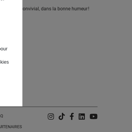
un atelier convivial, dans la bonne humeur !
pour
okies
Instagram
Tiktok
Facebook
Linkedin
YouTube
AQ
ARTENAIRES