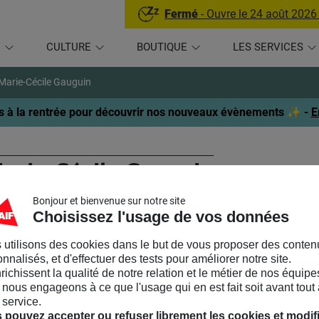
Fermé
- Ouvre le 24 août 2026
U
CULTURE
BOUTIQUE
LES SERVICES
Marie-Cécile Gauguin
 à la rentrée pour découvrir nos nouveaux évènements ✨ -
E
arie-Cécile Gauguin
Bonjour et bienvenue sur notre site
ATUROPATHE
Choisissez l'usage de vos données
 Bohème Cosmétiques
a été fondé par
Marie-Cécile Gauguin
, 
 utilisons des cookies dans le but de vous proposer des conten
nnalisés, et d'effectuer des tests pour améliorer notre site.
métiques bio, faits main a vu le jour après des années à en avoi
nrichissent la qualité de notre relation et le métier de nos équipe
 formations sur les plantes, l’aromathérapie, et bien d’autres dis
nous engageons à ce que l'usage qui en est fait soit avant tout 
nir toutes ces connaissances
pour créer ce concept de cosmétiq
 service.
llie mes passions et j’aime les partager lors d’ateliers dédiés à l
 pouvez accepter ou refuser librement les cookies et modif