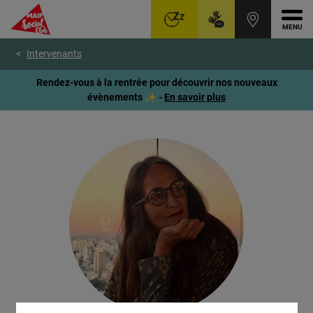
Ouvr
Aller
Voir
Voir
Intervenants
au
le
le
menu
contenu
pied
Rendez-vous à la rentrée pour découvrir nos nouveaux
principal
de
évènements ✨ -
En savoir plus
page