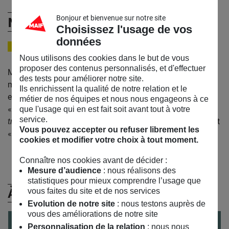
Bonjour et bienvenue sur notre site
Mireille Apel-Muller
Choisissez l'usage de vos
données
DIRECTRICE
Nous utilisons des cookies dans le but de vous
proposer des contenus personnalisés, et d'effectuer
Mireille Apel-Muller directrice de l’Institut pour la ville en
des tests pour améliorer notre site.
mouvement/VEDECOM. Elle a notamment coréalisé les
Ils enrichissent la qualité de notre relation et le
expositions «
Bouge l’Architecture ! Villes et mobilités
»,
métier de nos équipes et nous nous engageons à ce
«
La rue est à nous… tous !
», «
Passages, espaces de
que l'usage qui en est fait soit avant tout à votre
service.
transition pour la ville du 21è siècle »
et coordonne le projet
Vous pouvez accepter ou refuser librement les
«
Hyperlieux Mobiles
».
cookies et modifier votre choix à tout moment.
Connaître nos cookies avant de décider :
Mesure d’audience
: nous réalisons des
statistiques pour mieux comprendre l’usage que
À (Re)Découvrir
vous faites du site et de nos services
Evolution de notre site
: nous testons auprès de
vous des améliorations de notre site
CONFÉRENCE
le
07
/
02
/
2019
Personnalisation de la relation
: nous nous