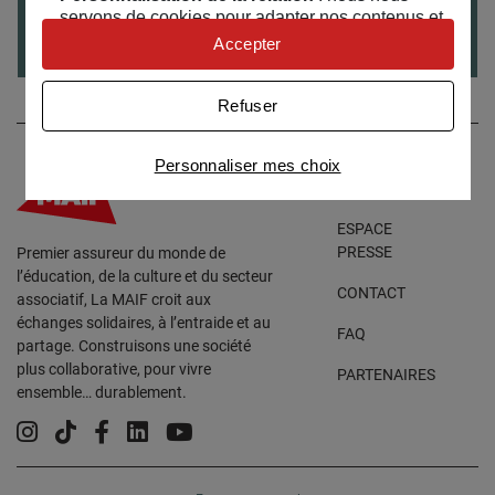
servons de cookies pour adapter nos contenus et
Habiter le mouvement avec des hyperlieux
personnaliser nos offres
Accepter
mobiles
Univers publicitaire
: nous utilisons avec nos
partenaires des cookies pour afficher des
Refuser
publicités personnalisées
Connaître notre politique cookies et la liste de nos
Personnaliser mes choix
partenaires
ACCESSIBILITÉ
ESPACE
PRESSE
Premier assureur du monde de
l’éducation, de la culture et du secteur
CONTACT
associatif, La MAIF croit aux
échanges solidaires, à l’entraide et au
FAQ
partage. Construisons une société
plus collaborative, pour vivre
PARTENAIRES
ensemble… durablement.
Instagram
Tiktok
Facebook
Linkedin
YouTube