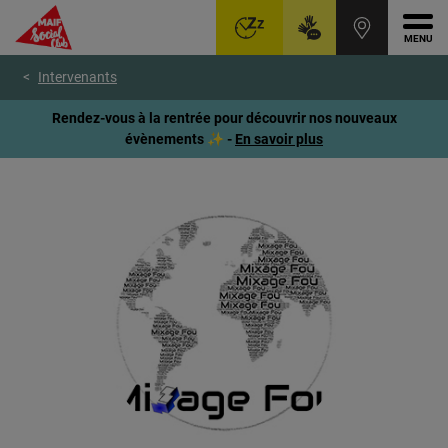
Ouvr
Aller
Voir
Voir
Intervenants
au
le
le
menu
contenu
pied
Rendez-vous à la rentrée pour découvrir nos nouveaux
principal
de
évènements ✨ -
En savoir plus
page