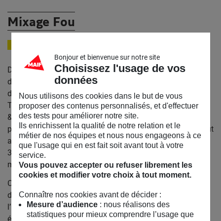
Mixage Fou
COLLECTIF D'ARTISTES
Bonjour et bienvenue sur notre site
Choisissez l'usage de vos
Depuis la création du
Mixage Fou
en 2009, nous
données
développons une approche de l’écoute qui s’ouvre au delà
de la musique.
Nous utilisons des cookies dans le but de vous
Thierry DILGER (artiste / designer sonore et d’interactivité)
proposer des contenus personnalisés, et d'effectuer
des tests pour améliorer notre site.
& Françoise ANGER( artiste plasticienne et
Ils enrichissent la qualité de notre relation et le
psychomotricienne) conçoivent et réalisent des ateliers tout
métier de nos équipes et nous nous engageons à ce
au long de l’année à destination des tout-petits (à partir de
que l'usage qui en est fait soit avant tout à votre
3
service.
mois) et des plus grands.
Vous pouvez accepter ou refuser librement les
cookies et modifier votre choix à tout moment.
Ces actions représentent un travail de recherche et de
développement d’une pédagogie de l’écoute qui valorise
Connaître nos cookies avant de décider :
Mesure d’audience
: nous réalisons des
l’interaction, la création, la richesse ainsi que le pouvoir
statistiques pour mieux comprendre l’usage que
évocateur et immersif du monde sonore.