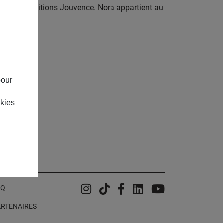
 paru aux éditions Jouvence. Nora appartient au
pour
okies
Instagram
Tiktok
Facebook
Linkedin
YouTube
AQ
ARTENAIRES