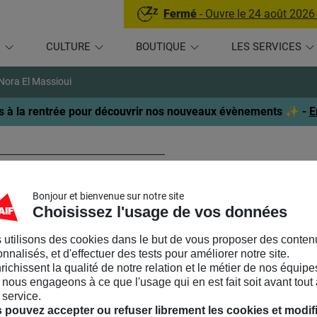
Fermé
- Ouvre le 24 août 2026
U
CULTURE
BOUTIQUE
LES SERVICES
Nora El Massioui
 à la rentrée pour découvrir nos nouveaux évènements ✨ -
E
ora El Massioui
Bonjour et bienvenue sur notre site
ORMATRICE
Choisissez l'usage de vos données
 utilisons des cookies dans le but de vous proposer des conten
lômée du MSc « Race, Ethnicity & Postcolonial Studies » de la
nnalisés, et d'effectuer des tests pour améliorer notre site.
ravaillé au sein d’organisations françaises, anglaises et néerlan
nrichissent la qualité de notre relation et le métier de nos équipe
ssociation Les Zégaux pendant 5 ans. Elle est actuellement cons
nous engageons à ce que l'usage qui en est fait soit avant tout 
férentes thématiques : oppressions systémiques, intersectionnali
 service.
munication responsable et consciente. En 2020, elle a co-signé 
 pouvez accepter ou refuser librement les cookies et modif