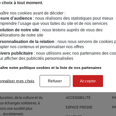
e choix à tout moment.
ial, agir contre les préjugés et les discriminations au quotidien
,
lectif 1cul2Chaise
aître nos cookies avant de décider :
sure d’audience
: nous réalisons des statistiques pour mieux
mprendre l’usage que vous faites du site et de nos services
olution de notre site
: nous testons auprès de vous des
éliorations de notre site
rsonnalisation de la relation
: nous nous servons de cookies 
apter nos contenus et personnaliser nos offres
ivers publicitaire
: nous utilisons avec nos partenaires des co
FÉRENCE
ADULTES
/
11
/
2021
ur afficher des publicités personnalisées
ulturation des personnes
ître notre politique cookies et la liste de nos partenaires
isses et/ou adoptées
onnaliser mes choix
Refuser
Accepter
cation, de la culture et du
ACCESSIBILITÉ
F
aux échanges solidaires, à
ESPACE PRESSE
P
sons une société plus
e… durablement.