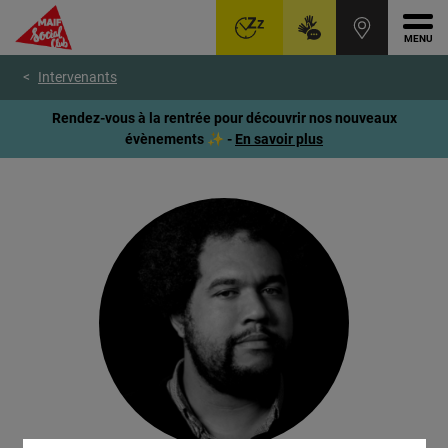
Ouvr
Aller
Voir
Voir
Intervenants
au
le
le
menu
contenu
pied
Rendez-vous à la rentrée pour découvrir nos nouveaux
principal
de
évènements ✨ -
En savoir plus
page