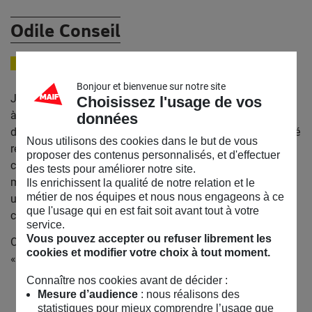
Odile Conseil
JOURNALISTE
Bonjour et bienvenue sur notre site
Journaliste, elle a travaillé pendant une vingtaine d’années
Choisissez l'usage de vos
à l’hebdomadaire
Courrier international
(responsabilité
données
des rubriques économie, intelligences, France). Elle en a été
Nous utilisons des cookies dans le but de vous
rédactrice en chef avant de le quitter il y a peu pour la
proposer des contenus personnalisés, et d'effectuer
création d’un festival annuel de cinéma sur la mer et les
des tests pour améliorer notre site.
marins.
Ciné Salé
proposant des films récents mais aussi
Ils enrichissent la qualité de notre relation et le
métier de nos équipes et nous nous engageons à ce
une large sélection de films du patrimoine
que l'usage qui en est fait soit avant tout à votre
cinématographique.
service.
Vous pouvez accepter ou refuser librement les
Odile Conseil est aussi l’une des complices de l’émission
cookies et modifier votre choix à tout moment.
«
des Papous dans la tête
» sur France Culture
Connaître nos cookies avant de décider :
Mesure d’audience
: nous réalisons des
statistiques pour mieux comprendre l’usage que