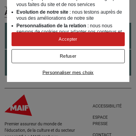
vous faites du site et de nos services
À (Re)Découvrir
Evolution de notre site
: nous testons auprès de
vous des améliorations de notre site
Personnalisation de la relation
: nous nous
CONFÉRENCE
le
17
/
03
/
2017
servons de cookies pour adapter nos contenus et
personnaliser nos offres
Accepter
Rencontre avec Alexandre Jardin
Univers publicitaire
: nous utilisons avec nos
partenaires des cookies pour afficher des
CONFÉRENCE
Refuser
le
02
/
03
/
2017
publicités personnalisées
Rencontre avec Jean-Claude Carrière
Connaître notre politique cookies et la liste de nos
Personnaliser mes choix
partenaires
ACCESSIBILITÉ
ESPACE
PRESSE
Premier assureur du monde de
l’éducation, de la culture et du secteur
CONTACT