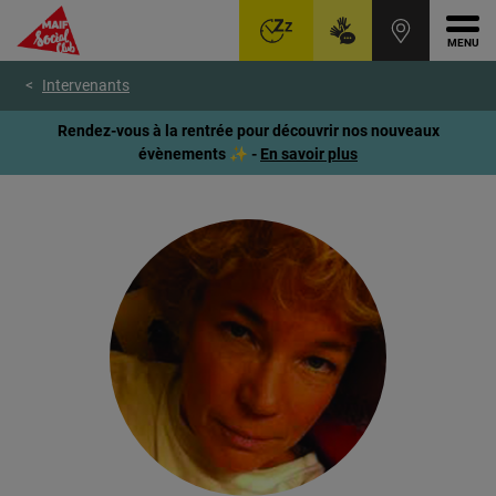
Ouvr
Aller
Voir
Voir
Intervenants
au
le
le
menu
contenu
pied
Rendez-vous à la rentrée pour découvrir nos nouveaux
principal
de
évènements ✨ -
En savoir plus
page