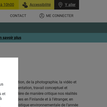
 à 10h00
Accessibilité
Y aller
CONTACT
ME CONNECTER
n savoir plus
e l’installation, de la photographie, la vidéo et
us
e l’expérimentation, travail conceptuel et
virta considère de manière critique nos réalités
s et
à
 été exposées en Finlande et à l’étranger, en
e l’œuvre artistique environnementale de l’année