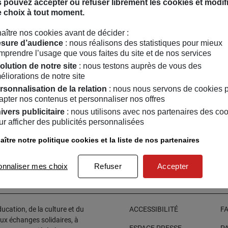
 pouvez accepter ou refuser librement les cookies et modif
a été finaliste de Fotofinlandia en 2004, 2006, 2014 et 2016. Les
e choix à tout moment.
breuses collections appartenant à des institutions telles que
Helsinki), Fondation Pro Artibus, Le musée palestinien, Société d’
aître nos cookies avant de décider :
sure d’audience
: nous réalisons des statistiques pour mieux
p://www.niittyvirta.com/
mprendre l’usage que vous faites du site et de nos services
olution de notre site
: nous testons auprès de vous des
éliorations de notre site
rsonnalisation de la relation
: nous nous servons de cookies 
apter nos contenus et personnaliser nos offres
ivers publicitaire
: nous utilisons avec nos partenaires des co
ur afficher des publicités personnalisées
O
ître notre politique cookies et la liste de nos partenaires
1
/
01
/
2020
au
30
/
07
/
2020
mps Libres
onnaliser mes choix
Refuser
Accepter
cation, de la culture et du
ACCESSIBILITÉ
F
aux échanges solidaires, à