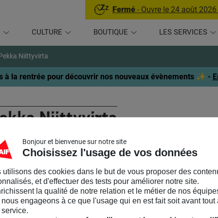
Fermé
- Ouvre le 24 août 2026
U
CULTURE
BOUTIQUE
LES SERVICES
Pekka Niittyvirta
 à la rentrée pour découvrir nos nouveaux évènements ✨ -
E
ekka Niittyvirta
Bonjour et bienvenue sur notre site
RTISTE
Choisissez l'usage de vos données
ka Niittyvirta
(née en 1974 à Helsinki) travaille à l’intersection d
 utilisons des cookies dans le but de vous proposer des conten
 technologies alternatives de l’image — brouillant les frontières d
nnalisés, et d'effectuer des tests pour améliorer notre site.
umentaire. À travers plusieurs esthétiques et substantiels Niitty
nrichissent la qualité de notre relation et le métier de nos équipe
nous engageons à ce que l'usage qui en est fait soit avant tout 
ialement construites. Depuis 1999, Les œuvres de Niittyvirta ont
 service.
o et en groupe. des expositions. En 2014, il a remporté le prix d